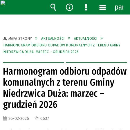
pane
Wyszukiwarka
Narzędzia
Menu
Menu
szczegółowe
główne
MAPA STRONY
AKTUALNOŚCI
AKTUALNOŚCI
HARMONOGRAM ODBIORU ODPADÓW KOMUNALNYCH Z TERENU GMINY
NIEDRZWICA DUŻA: MARZEC – GRUDZIEŃ 2026
Harmonogram odbioru odpadów
komunalnych z terenu Gminy
Niedrzwica Duża: marzec –
grudzień 2026
26-02-2026
6637