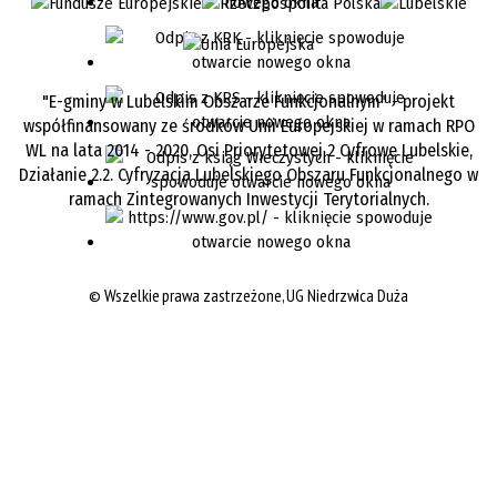
"E-gminy w Lubelskim Obszarze Funkcjonalnym" - projekt
współfinansowany ze środków Unii Europejskiej w ramach RPO
WL na lata 2014 - 2020, Osi Priorytetowej 2 Cyfrowe Lubelskie,
Działanie 2.2. Cyfryzacja Lubelskiego Obszaru Funkcjonalnego w
ramach Zintegrowanych Inwestycji Terytorialnych.
©
Wszelkie prawa zastrzeżone, UG Niedrzwica Duża