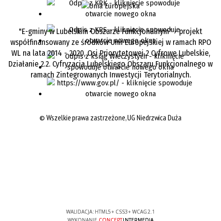
"E-gminy w Lubelskim Obszarze Funkcjonalnym" - projekt
współfinansowany ze środków Unii Europejskiej w ramach RPO
WL na lata 2014 - 2020, Osi Priorytetowej 2 Cyfrowe Lubelskie,
Działanie 2.2. Cyfryzacja Lubelskiego Obszaru Funkcjonalnego w
ramach Zintegrowanych Inwestycji Terytorialnych.
©
Wszelkie prawa zastrzeżone, UG Niedrzwica Duża
WALIDACJA:
HTML5
+
CSS3
+
WCAG 2.1
WYKONANIE
CONCEPT
INTERMEDIA