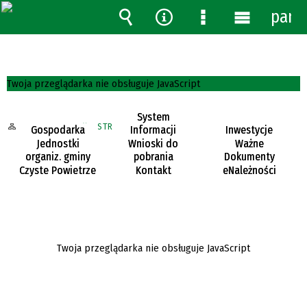
pane
Wyszukiwarka
Narzędzia
Menu
Menu
szczegółowe
główne
Twoja przeglądarka nie obsługuje JavaScript
System
MAPA STRONY
STRONA GŁÓWNA
Gospodarka
Informacji
Inwestycje
odpadami
Przestrzennej
gminne
Jednostki
Wnioski do
Ważne
organiz. gminy
pobrania
Dokumenty
Czyste Powietrze
Kontakt
eNależności
Twoja przeglądarka nie obsługuje JavaScript