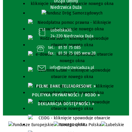
Urząd Gminy
Niedrzwica Duża
Lubelska30,
24-220 Niedrzwica Duża
tel.:
81 51 75 085
fax.:
81 51 75 085 wew.28
info@niedrzwicaduza.pl
PEŁNE DANE TELEADRESOWE »
POLITYKA PRYWATNOŚCI / RODO »
DEKLARACJA DOSTĘPNOŚCI »