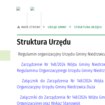
Aktualności
Urząd Gmi
MAPA STRONY
URZĄD GMINY
STRUKTURA URZĘDU
WŁADZE GMINY
DIGITALIZACJA ZESZYTÓW
DIGITALIZACJA ZESZYTÓW
ZABYTKI
GKS ORION
PRACO
GMINN
GMINN
GMINN
KS HE
NIEDRZWICKICH, INNYCH
NIEDRZWICKICH, INNYCH
Struktura Urzędu
PUBLIKACJI: DRUKÓW ULOTNYCH,
PUBLIKACJI: DRUKÓW ULOTNYCH,
INWESTYCJE
CMENTARZE
ZAMÓW
SZLAK
FOTOGRAFII TOWARZYSTWA
FOTOGRAFII TOWARZYSTWA
TURYS
Regulamin organizacyjny Urzędu Gminy Niedrzwica
PRZYJACIÓŁ ZIEMI
PRZYJACIÓŁ ZIEMI
NIEDRZWICKIEJ ZA OKRES
NIEDRZWICKIEJ ZA OKRES
WALORY PRZYRODNICZE
PRZEW
Zarządzenie Nr 148/2024 Wójta Gminy Niedrzwi
DZIAŁALNOŚCI 1999-2023 R.
DZIAŁALNOŚCI 1999-2023 R.
Regulaminu Organizacyjnego Urzędu Gminy Niedrz
KALENDARZ IMPREZ W GMINIE
KALENDARZ IMPREZ W GMINIE
REJEST
REJEST
Załącznik do Zarządzenia Nr 148/2024 Wójta 
Organizacyjny Urzędu Gminy Niedrzwica Duża
Załączniki do Zarządzenia Nr 148/2024 Wójta Gmi
Organizacyjnej oraz Wykaz Stanowisk