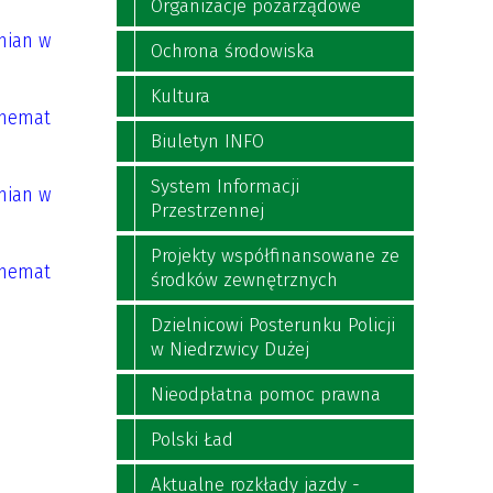
Organizacje pozarządowe
mian w
Ochrona środowiska
Kultura
chemat
Biuletyn INFO
System Informacji
mian w
Przestrzennej
Projekty współfinansowane ze
chemat
środków zewnętrznych
Dzielnicowi Posterunku Policji
w Niedrzwicy Dużej
Nieodpłatna pomoc prawna
Polski Ład
Aktualne rozkłady jazdy -