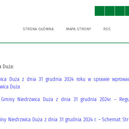
ny
Ochrona Środowiska
Kultura
STRONA GŁÓWNA
MAPA STRONY
RSS
WNICY URZĘDU
A BIBLIOTEKA PUBLICZNA
A BIBLIOTEKA PUBLICZNA
A EWIDENCJA ZABYTKÓW
KSA
STRUKTURA URZĘDU
GMINNY OŚRODEK KULTURY
GMINNY OŚRODEK KULTURY
IZBA TRADYCJI
GMINNA AKADEMIA PIŁKAR
SPORTU I REKREACJI
SPORTU I REKREACJI
NIEDRZWICA DUŻA (DAWNIE
KRĘŻNICA JARA)
IENIA PUBLICZNE
I ROWEROWE I TRASY
POBIERZ
NIEDRZWICKIE PRODUKTY
TYCZNE
TRADYCYJNE
 Duża:
ODNIKI, FOLDERY
ca Duża z dnia 31 grudnia 2024 roku w sprawie wprowa
wica Duża
R INSTYTUCJI KULTURY
R INSTYTUCJI KULTURY
Gminy Niedrzwica Duża z dnia 31 grudnia 2024r. – Reg
ny Niedrzwica Duża z dnia 31 grudnia 2024 r. – Schemat Str