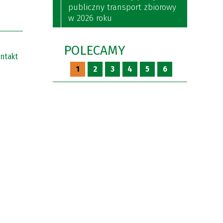
publiczny transport zbiorowy
w 2026 roku
POLECAMY
ntakt
1
2
3
4
5
6