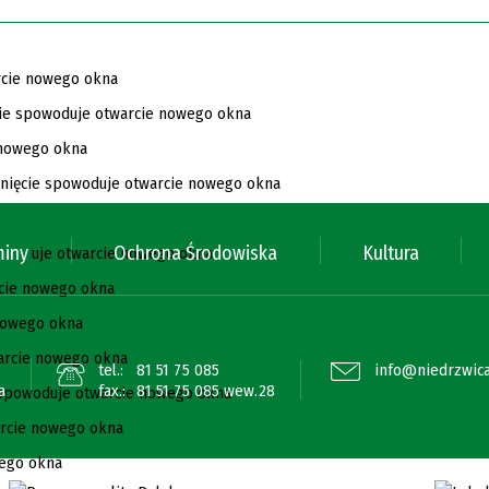
miny
Ochrona Środowiska
Kultura
tel.:
81 51 75 085
info@niedrzwica
a
fax.:
81 51 75 085 wew.28