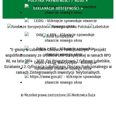
POLITYKA PRYWATNOŚCI / RODO »
DEKLARACJA DOSTĘPNOŚCI »
"E-gminy w Lubelskim Obszarze Funkcjonalnym" - projekt
współfinansowany ze środków Unii Europejskiej w ramach RPO
WL na lata 2014 - 2020, Osi Priorytetowej 2 Cyfrowe Lubelskie,
Działanie 2.2. Cyfryzacja Lubelskiego Obszaru Funkcjonalnego w
ramach Zintegrowanych Inwestycji Terytorialnych.
©
Wszelkie prawa zastrzeżone, UG Niedrzwica Duża