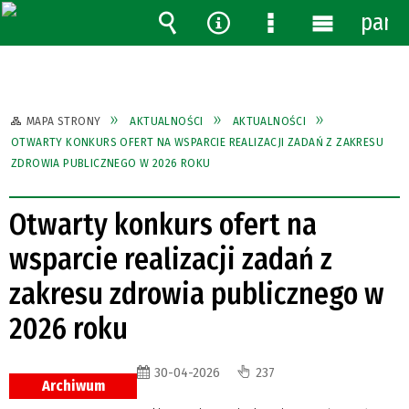
pane
Wyszukiwarka
Narzędzia
Menu
Menu
szczegółowe
główne
MAPA STRONY
AKTUALNOŚCI
AKTUALNOŚCI
OTWARTY KONKURS OFERT NA WSPARCIE REALIZACJI ZADAŃ Z ZAKRESU
ZDROWIA PUBLICZNEGO W 2026 ROKU
Otwarty konkurs ofert na
wsparcie realizacji zadań z
zakresu zdrowia publicznego w
2026 roku
30-04-2026
237
Archiwum