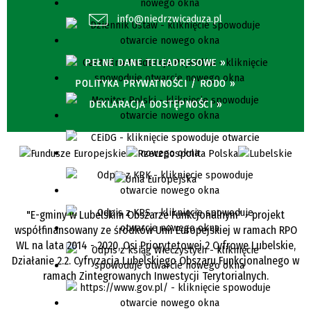
info@niedrzwicaduza.pl
PEŁNE DANE TELEADRESOWE »
POLITYKA PRYWATNOŚCI / RODO »
DEKLARACJA DOSTĘPNOŚCI »
"E-gminy w Lubelskim Obszarze Funkcjonalnym" - projekt
współfinansowany ze środków Unii Europejskiej w ramach RPO
WL na lata 2014 - 2020, Osi Priorytetowej 2 Cyfrowe Lubelskie,
Działanie 2.2. Cyfryzacja Lubelskiego Obszaru Funkcjonalnego w
ramach Zintegrowanych Inwestycji Terytorialnych.