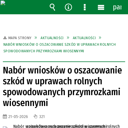
pane
Wyszukiwarka
Narzędzia
Menu
Menu
szczegółowe
główne
MAPA STRONY
AKTUALNOŚCI
AKTUALNOŚCI
NABÓR WNIOSKÓW O OSZACOWANIE SZKÓD W UPRAWACH ROLNYCH
SPOWODOWANYCH PRZYMROZKAMI WIOSENNYMI
Nabór wniosków o oszacowanie
szkód w uprawach rolnych
spowodowanych przymrozkami
wiosennymi
21-05-2026
321