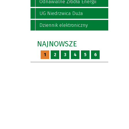
Odnawialne Źródła Energii
UG Niedrzwica Duża
Dziennik elektroniczny
NAJNOWSZE
1
2
3
4
5
6