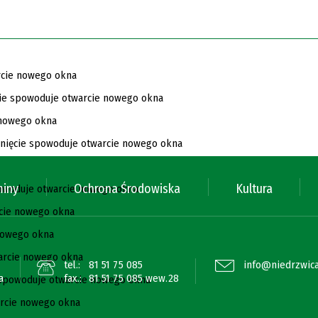
miny
Ochrona Środowiska
Kultura
tel.:
81 51 75 085
info@niedrzwica
a
fax.:
81 51 75 085 wew.28