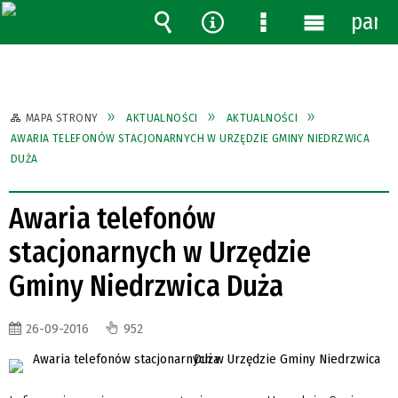
pane
Wyszukiwarka
Narzędzia
Menu
Menu
szczegółowe
główne
MAPA STRONY
AKTUALNOŚCI
AKTUALNOŚCI
AWARIA TELEFONÓW STACJONARNYCH W URZĘDZIE GMINY NIEDRZWICA
DUŻA
Awaria telefonów
stacjonarnych w Urzędzie
Gminy Niedrzwica Duża
26-09-2016
952