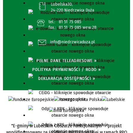
Lubelska30,
24-220 Niedrzwica Duża
tel.:
81 51 75 085
fax.:
81 51 75 085 wew.28
info@niedrzwicaduza.pl
PEŁNE DANE TELEADRESOWE »
POLITYKA PRYWATNOŚCI / RODO »
DEKLARACJA DOSTĘPNOŚCI »
"E-gminy w Lubelskim Obszarze Funkcjonalnym" - projekt
współfinansowany ze środków Unii Europejskiej w ramach RPO