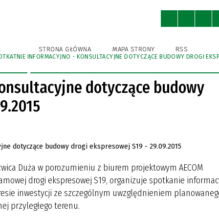
ny
Ochrona Środowiska
Kultura
STRONA GŁÓWNA
MAPA STRONY
RSS
OTKATNIE INFORMACYJNO - KONSULTACYJNE DOTYCZĄCE BUDOWY DROGI EKSPR
WNICY URZĘDU
A BIBLIOTEKA PUBLICZNA
A BIBLIOTEKA PUBLICZNA
A EWIDENCJA ZABYTKÓW
KSA
STRUKTURA URZĘDU
GMINNY OŚRODEK KULTURY
GMINNY OŚRODEK KULTURY
IZBA TRADYCJI
GMINNA AKADEMIA PIŁKAR
SPORTU I REKREACJI
SPORTU I REKREACJI
NIEDRZWICA DUŻA (DAWNIE
konsultacyjne dotyczące budowy
KRĘŻNICA JARA)
IENIA PUBLICZNE
I ROWEROWE I TRASY
POBIERZ
NIEDRZWICKIE PRODUKTY
09.2015
TYCZNE
TRADYCYJNE
ODNIKI, FOLDERY
R INSTYTUCJI KULTURY
R INSTYTUCJI KULTURY
rzwica Duża w porozumieniu z biurem projektowym AECOM
gramowej drogi ekspresowej S19, organizuje spotkanie informac
kresie inwestycji ze szczególnym uwzględnieniem planowaneg
ej przyległego terenu.