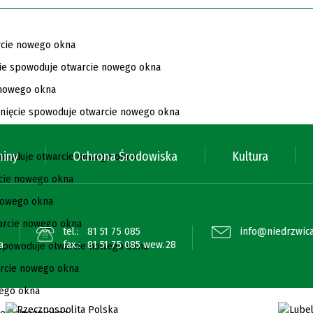
miny
Ochrona Środowiska
Kultura
tel.:
81 51 75 085
info@niedrzwica
a
fax.:
81 51 75 085 wew.28