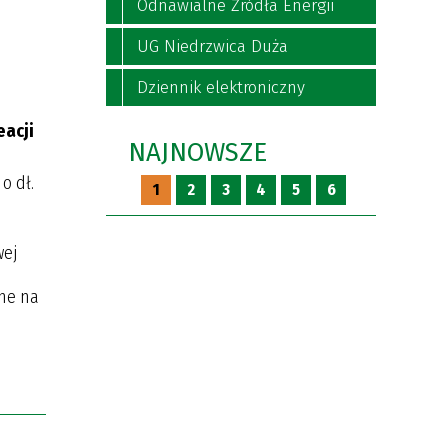
Odnawialne Źródła Energii
UG Niedrzwica Duża
Dziennik elektroniczny
eacji
NAJNOWSZE
o dł.
1
2
3
4
5
6
wej
one na