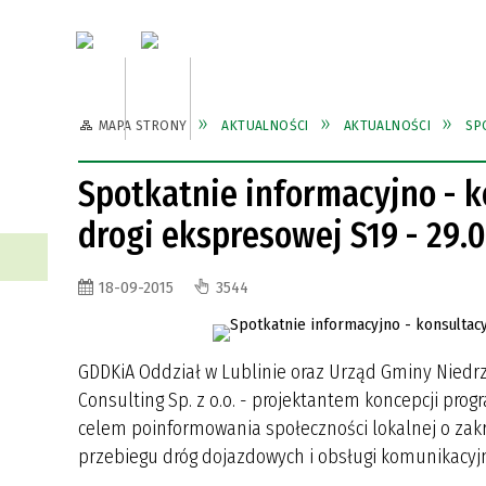
Aktualności
Urząd Gmi
MAPA STRONY
AKTUALNOŚCI
AKTUALNOŚCI
SP
WŁADZE GMINY
DIGITALIZACJA ZESZYTÓW
DIGITALIZACJA ZESZYTÓW
ZABYTKI
GKS ORION
PRACO
GMINN
GMINN
GMINN
KS HE
NIEDRZWICKICH, INNYCH
NIEDRZWICKICH, INNYCH
Spotkatnie informacyjno - 
PUBLIKACJI: DRUKÓW ULOTNYCH,
PUBLIKACJI: DRUKÓW ULOTNYCH,
INWESTYCJE
CMENTARZE
ZAMÓW
SZLAK
drogi ekspresowej S19 - 29.
FOTOGRAFII TOWARZYSTWA
FOTOGRAFII TOWARZYSTWA
TURYS
PRZYJACIÓŁ ZIEMI
PRZYJACIÓŁ ZIEMI
NIEDRZWICKIEJ ZA OKRES
NIEDRZWICKIEJ ZA OKRES
WALORY PRZYRODNICZE
PRZEW
18-09-2015
3544
DZIAŁALNOŚCI 1999-2023 R.
DZIAŁALNOŚCI 1999-2023 R.
KALENDARZ IMPREZ W GMINIE
KALENDARZ IMPREZ W GMINIE
REJEST
REJEST
GDDKiA Oddział w Lublinie oraz Urząd Gminy Nied
Consulting Sp. z o.o. - projektantem koncepcji pro
celem poinformowania społeczności lokalnej o za
przebiegu dróg dojazdowych i obsługi komunikacyjn