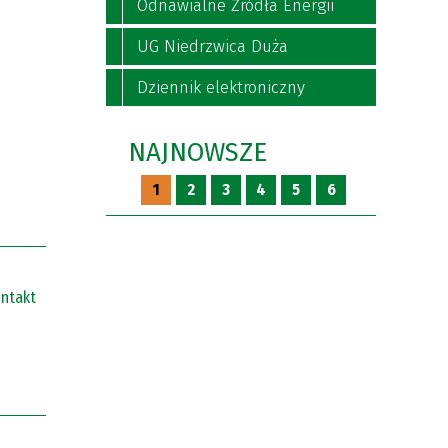
Odnawialne Źródła Energii
UG Niedrzwica Duża
Dziennik elektroniczny
NAJNOWSZE
1
2
3
4
5
6
ntakt