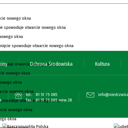
miny
Ochrona Środowiska
Kultura
tel.:
81 51 75 085
info@niedrzwica
a
fax.:
81 51 75 085 wew.28