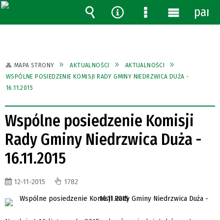
pane
Wyszukiwarka
Narzędzia
Menu
Menu
szczegółowe
główne
MAPA STRONY
AKTUALNOŚCI
AKTUALNOŚCI
WSPÓLNE POSIEDZENIE KOMISJI RADY GMINY NIEDRZWICA DUŻA -
16.11.2015
Wspólne posiedzenie Komisji
Rady Gminy Niedrzwica Duża -
16.11.2015
12-11-2015
1782