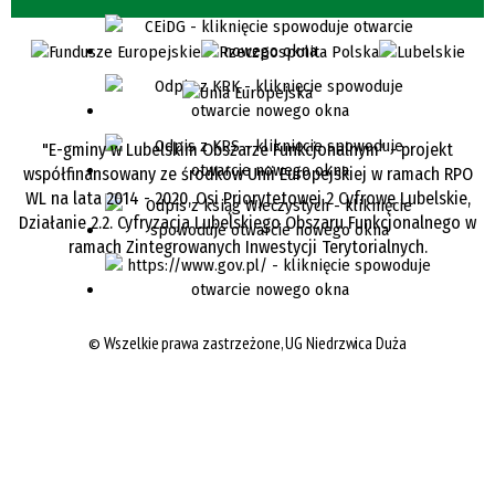
"E-gminy w Lubelskim Obszarze Funkcjonalnym" - projekt
współfinansowany ze środków Unii Europejskiej w ramach RPO
WL na lata 2014 - 2020, Osi Priorytetowej 2 Cyfrowe Lubelskie,
Działanie 2.2. Cyfryzacja Lubelskiego Obszaru Funkcjonalnego w
ramach Zintegrowanych Inwestycji Terytorialnych.
©
Wszelkie prawa zastrzeżone, UG Niedrzwica Duża