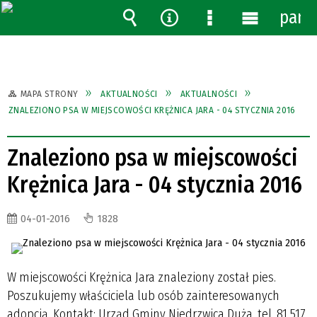
pane
Wyszukiwarka
Narzędzia
Menu
Menu
szczegółowe
główne
MAPA STRONY
AKTUALNOŚCI
AKTUALNOŚCI
ZNALEZIONO PSA W MIEJSCOWOŚCI KRĘŻNICA JARA - 04 STYCZNIA 2016
Znaleziono psa w miejscowości
Krężnica Jara - 04 stycznia 2016
04-01-2016
1828
W miejscowości Krężnica Jara znaleziony został pies.
Poszukujemy właściciela lub osób zainteresowanych
adopcją. Kontakt: Urząd Gminy Niedrzwica Duża, tel. 81 517