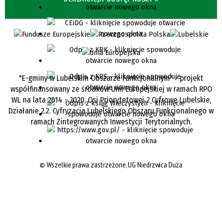
"E-gminy w Lubelskim Obszarze Funkcjonalnym" - projekt
współfinansowany ze środków Unii Europejskiej w ramach RPO
WL na lata 2014 - 2020, Osi Priorytetowej 2 Cyfrowe Lubelskie,
Działanie 2.2. Cyfryzacja Lubelskiego Obszaru Funkcjonalnego w
ramach Zintegrowanych Inwestycji Terytorialnych.
©
Wszelkie prawa zastrzeżone, UG Niedrzwica Duża