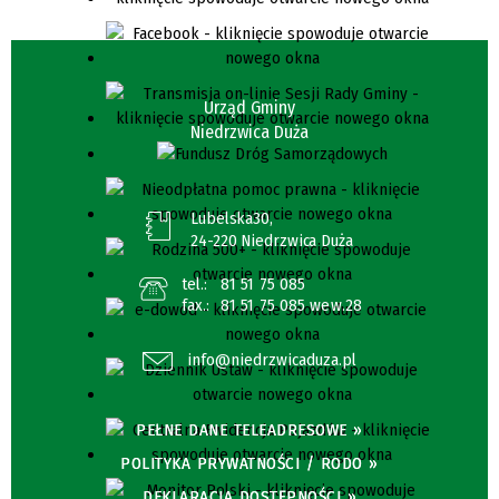
Urząd Gminy
Niedrzwica Duża
Lubelska30,
24-220 Niedrzwica Duża
tel.:
81 51 75 085
fax.:
81 51 75 085 wew.28
info@niedrzwicaduza.pl
PEŁNE DANE TELEADRESOWE »
POLITYKA PRYWATNOŚCI / RODO »
DEKLARACJA DOSTĘPNOŚCI »