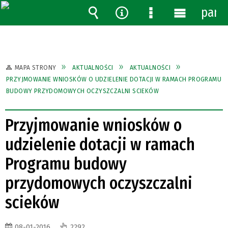
pane
Wyszukiwarka
Narzędzia
Menu
Menu
szczegółowe
główne
MAPA STRONY
AKTUALNOŚCI
AKTUALNOŚCI
PRZYJMOWANIE WNIOSKÓW O UDZIELENIE DOTACJI W RAMACH PROGRAMU
BUDOWY PRZYDOMOWYCH OCZYSZCZALNI SCIEKÓW
Przyjmowanie wniosków o
udzielenie dotacji w ramach
Programu budowy
przydomowych oczyszczalni
scieków
08-01-2016
2292