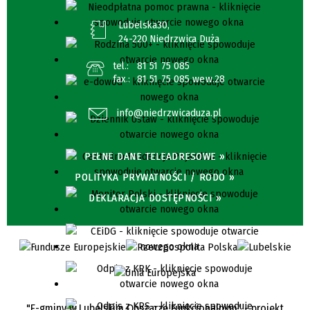
Lubelska30,
24-220 Niedrzwica Duża
tel.:
81 51 75 085
fax.:
81 51 75 085 wew.28
info@niedrzwicaduza.pl
PEŁNE DANE TELEADRESOWE »
POLITYKA PRYWATNOŚCI / RODO »
DEKLARACJA DOSTĘPNOŚCI »
"E-gminy w Lubelskim Obszarze Funkcjonalnym" - projekt