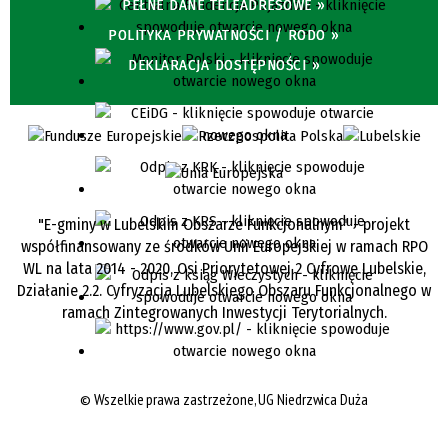
PEŁNE DANE TELEADRESOWE »
POLITYKA PRYWATNOŚCI / RODO »
DEKLARACJA DOSTĘPNOŚCI »
"E-gminy w Lubelskim Obszarze Funkcjonalnym" - projekt
współfinansowany ze środków Unii Europejskiej w ramach RPO
WL na lata 2014 - 2020, Osi Priorytetowej 2 Cyfrowe Lubelskie,
Działanie 2.2. Cyfryzacja Lubelskiego Obszaru Funkcjonalnego w
ramach Zintegrowanych Inwestycji Terytorialnych.
©
Wszelkie prawa zastrzeżone, UG Niedrzwica Duża