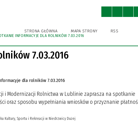
ny
Ochrona Środowiska
Kultura
STRONA GŁÓWNA
MAPA STRONY
RSS
OTKANIE INFORMACYJE DLA ROLNIKÓW 7.03.2016
WNICY URZĘDU
A BIBLIOTEKA PUBLICZNA
A BIBLIOTEKA PUBLICZNA
A EWIDENCJA ZABYTKÓW
KSA
STRUKTURA URZĘDU
GMINNY OŚRODEK KULTURY
GMINNY OŚRODEK KULTURY
IZBA TRADYCJI
GMINNA AKADEMIA PIŁKAR
SPORTU I REKREACJI
SPORTU I REKREACJI
NIEDRZWICA DUŻA (DAWNIE
olników 7.03.2016
KRĘŻNICA JARA)
IENIA PUBLICZNE
I ROWEROWE I TRASY
POBIERZ
NIEDRZWICKIE PRODUKTY
TYCZNE
TRADYCYJNE
ODNIKI, FOLDERY
ji i Modernizacji Rolnictwa w Lublinie zaprasza na spotkanie
R INSTYTUCJI KULTURY
R INSTYTUCJI KULTURY
ci oraz sposobu wypełniania wniosków o przyznanie płatnoś
u Kultury, Sportu i Rekreacji w Niedrzwicy Dużej