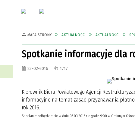
Aktualności
Urząd Gmi
MAPA STRONY
AKTUALNOŚCI
AKTUALNOŚCI
SP
WŁADZE GMINY
DIGITALIZACJA ZESZYTÓW
DIGITALIZACJA ZESZYTÓW
ZABYTKI
GKS ORION
PRACO
GMINN
GMINN
GMINN
KS HE
NIEDRZWICKICH, INNYCH
NIEDRZWICKICH, INNYCH
Spotkanie informacyje dla r
PUBLIKACJI: DRUKÓW ULOTNYCH,
PUBLIKACJI: DRUKÓW ULOTNYCH,
INWESTYCJE
CMENTARZE
ZAMÓW
SZLAK
FOTOGRAFII TOWARZYSTWA
FOTOGRAFII TOWARZYSTWA
TURYS
23-02-2016
1717
PRZYJACIÓŁ ZIEMI
PRZYJACIÓŁ ZIEMI
NIEDRZWICKIEJ ZA OKRES
NIEDRZWICKIEJ ZA OKRES
WALORY PRZYRODNICZE
PRZEW
DZIAŁALNOŚCI 1999-2023 R.
DZIAŁALNOŚCI 1999-2023 R.
Kierownik Biura Powiatowego Agencji Restrukturyzac
KALENDARZ IMPREZ W GMINIE
KALENDARZ IMPREZ W GMINIE
REJEST
REJEST
informacyjne na temat zasad przyznawania płatnoś
rok 2016.
Spotkanie odbędzie się w dniu 07.03.2015 r. o godz. 9:00 w Gminnym Ośrodk