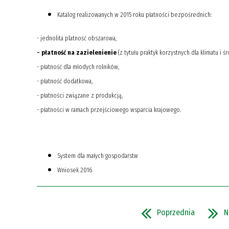
Katalog realizowanych w 2015 roku płatności bezpośrednich:
- jednolita platność obszarowa,
- płatność na zazielenienie
(z tytułu praktyk korzystnych dla klimatu i ś
- płatność dla młodych rolników,
- płatność dodatkowa,
- płatności związane z produkcją,
- płatności w ramach przejściowego wsparcia krajowego.
System dla małych gospodarstw
Wniosek 2016
Poprzednia
N