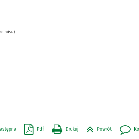
rodowiska),
astępna
Pdf
Drukuj
Powrót
Ko