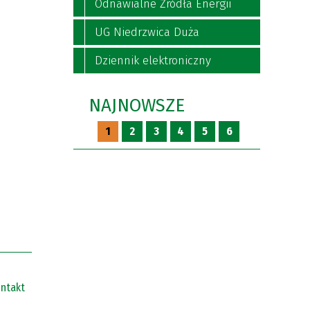
Odnawialne Źródła Energii
UG Niedrzwica Duża
Dziennik elektroniczny
NAJNOWSZE
1
2
3
4
5
6
ntakt