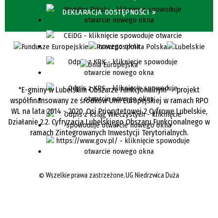
DEKLARACJA DOSTĘPNOŚCI »
"E-gminy w Lubelskim Obszarze Funkcjonalnym" - projekt
współfinansowany ze środków Unii Europejskiej w ramach RPO
WL na lata 2014 - 2020, Osi Priorytetowej 2 Cyfrowe Lubelskie,
Działanie 2.2. Cyfryzacja Lubelskiego Obszaru Funkcjonalnego w
ramach Zintegrowanych Inwestycji Terytorialnych.
©
Wszelkie prawa zastrzeżone, UG Niedrzwica Duża