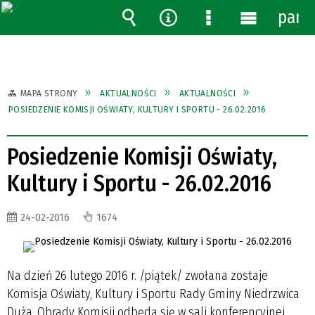
pane
Wyszukiwarka
Narzędzia
Menu
Menu
szczegółowe
główne
MAPA STRONY
AKTUALNOŚCI
AKTUALNOŚCI
POSIEDZENIE KOMISJI OŚWIATY, KULTURY I SPORTU - 26.02.2016
Posiedzenie Komisji Oświaty,
Kultury i Sportu - 26.02.2016
24-02-2016
1674
Na dzień 26 lutego 2016 r. /piątek/ zwołana zostaje
Komisja Oświaty, Kultury i Sportu Rady Gminy Niedrzwica
Duża. Obrady Komisji odbędą się w sali konferencyjnej