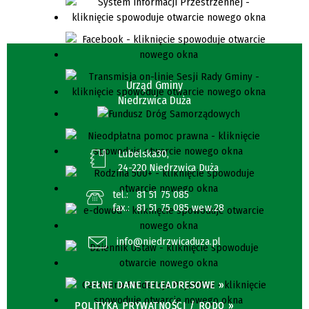
Urząd Gminy
Niedrzwica Duża
Lubelska30,
24-220 Niedrzwica Duża
tel.:
81 51 75 085
fax.:
81 51 75 085 wew.28
info@niedrzwicaduza.pl
PEŁNE DANE TELEADRESOWE »
POLITYKA PRYWATNOŚCI / RODO »