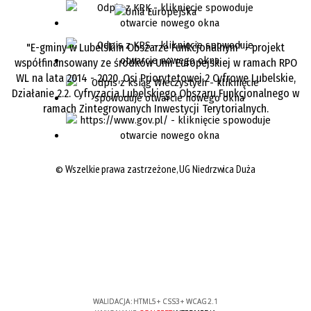
"E-gminy w Lubelskim Obszarze Funkcjonalnym" - projekt
współfinansowany ze środków Unii Europejskiej w ramach RPO
WL na lata 2014 - 2020, Osi Priorytetowej 2 Cyfrowe Lubelskie,
Działanie 2.2. Cyfryzacja Lubelskiego Obszaru Funkcjonalnego w
ramach Zintegrowanych Inwestycji Terytorialnych.
©
Wszelkie prawa zastrzeżone, UG Niedrzwica Duża
WALIDACJA:
HTML5
+
CSS3
+
WCAG 2.1