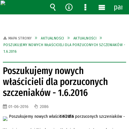
pane
Wyszukiwarka
Narzędzia
Menu
Menu
szczegółowe
główne
MAPA STRONY
AKTUALNOŚCI
AKTUALNOŚCI
POSZUKUJEMY NOWYCH WŁAŚCICIELI DLA PORZUCONYCH SZCZENIAKÓW -
1.6.2016
Poszukujemy nowych
właścicieli dla porzuconych
szczeniaków - 1.6.2016
01-06-2016
2086