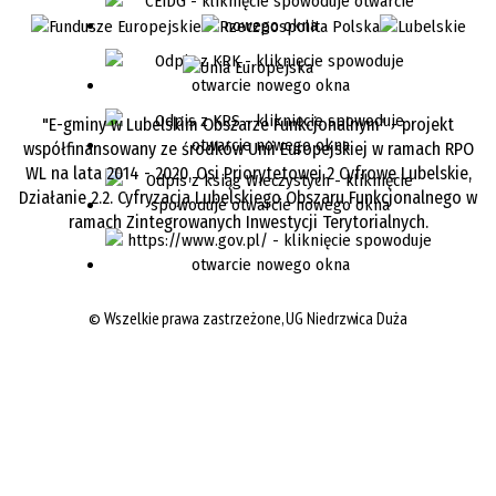
"E-gminy w Lubelskim Obszarze Funkcjonalnym" - projekt
współfinansowany ze środków Unii Europejskiej w ramach RPO
WL na lata 2014 - 2020, Osi Priorytetowej 2 Cyfrowe Lubelskie,
Działanie 2.2. Cyfryzacja Lubelskiego Obszaru Funkcjonalnego w
ramach Zintegrowanych Inwestycji Terytorialnych.
©
Wszelkie prawa zastrzeżone, UG Niedrzwica Duża