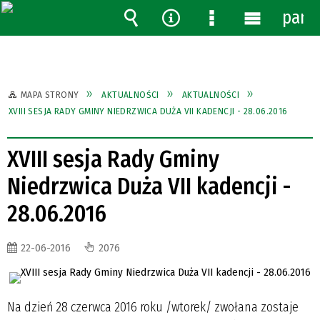
pane
Wyszukiwarka
Narzędzia
Menu
Menu
szczegółowe
główne
MAPA STRONY
AKTUALNOŚCI
AKTUALNOŚCI
XVIII SESJA RADY GMINY NIEDRZWICA DUŻA VII KADENCJI - 28.06.2016
XVIII sesja Rady Gminy
Niedrzwica Duża VII kadencji -
28.06.2016
22-06-2016
2076
Na dzień 28 czerwca 2016 roku /wtorek/ zwołana zostaje