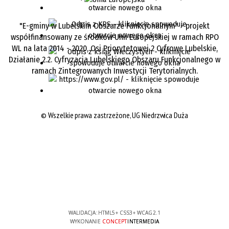
"E-gminy w Lubelskim Obszarze Funkcjonalnym" - projekt
współfinansowany ze środków Unii Europejskiej w ramach RPO
WL na lata 2014 - 2020, Osi Priorytetowej 2 Cyfrowe Lubelskie,
Działanie 2.2. Cyfryzacja Lubelskiego Obszaru Funkcjonalnego w
ramach Zintegrowanych Inwestycji Terytorialnych.
©
Wszelkie prawa zastrzeżone, UG Niedrzwica Duża
WALIDACJA:
HTML5
+
CSS3
+
WCAG 2.1
WYKONANIE
CONCEPT
INTERMEDIA