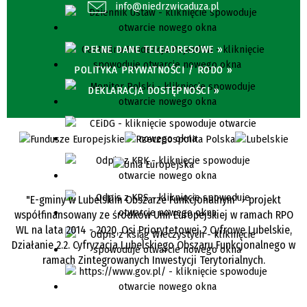
info@niedrzwicaduza.pl
PEŁNE DANE TELEADRESOWE »
POLITYKA PRYWATNOŚCI / RODO »
DEKLARACJA DOSTĘPNOŚCI »
"E-gminy w Lubelskim Obszarze Funkcjonalnym" - projekt
współfinansowany ze środków Unii Europejskiej w ramach RPO
WL na lata 2014 - 2020, Osi Priorytetowej 2 Cyfrowe Lubelskie,
Działanie 2.2. Cyfryzacja Lubelskiego Obszaru Funkcjonalnego w
ramach Zintegrowanych Inwestycji Terytorialnych.