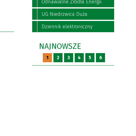
Odnawialne Źródła Energii
UG Niedrzwica Duża
Dziennik elektroniczny
NAJNOWSZE
1
2
3
4
5
6