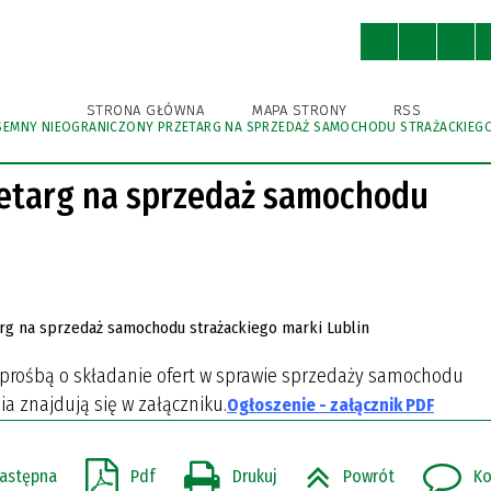
ny
Ochrona Środowiska
Kultura
STRONA GŁÓWNA
MAPA STRONY
RSS
SEMNY NIEOGRANICZONY PRZETARG NA SPRZEDAŻ SAMOCHODU STRAŻACKIEGO
WNICY URZĘDU
A BIBLIOTEKA PUBLICZNA
A BIBLIOTEKA PUBLICZNA
A EWIDENCJA ZABYTKÓW
KSA
STRUKTURA URZĘDU
GMINNY OŚRODEK KULTURY
GMINNY OŚRODEK KULTURY
IZBA TRADYCJI
GMINNA AKADEMIA PIŁKAR
SPORTU I REKREACJI
SPORTU I REKREACJI
NIEDRZWICA DUŻA (DAWNIE
zetarg na sprzedaż samochodu
KRĘŻNICA JARA)
IENIA PUBLICZNE
I ROWEROWE I TRASY
POBIERZ
NIEDRZWICKIE PRODUKTY
TYCZNE
TRADYCYJNE
ODNIKI, FOLDERY
R INSTYTUCJI KULTURY
R INSTYTUCJI KULTURY
 prośbą o składanie ofert w sprawie sprzedaży samochodu
ia znajdują się w załączniku.
Ogłoszenie - załącznik PDF
astępna
Pdf
Drukuj
Powrót
Ko