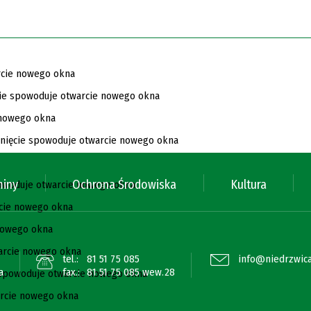
miny
Ochrona Środowiska
Kultura
tel.:
81 51 75 085
info@niedrzwica
a
fax.:
81 51 75 085 wew.28