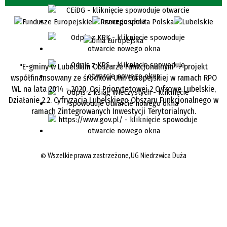
"E-gminy w Lubelskim Obszarze Funkcjonalnym" - projekt
współfinansowany ze środków Unii Europejskiej w ramach RPO
WL na lata 2014 - 2020, Osi Priorytetowej 2 Cyfrowe Lubelskie,
Działanie 2.2. Cyfryzacja Lubelskiego Obszaru Funkcjonalnego w
ramach Zintegrowanych Inwestycji Terytorialnych.
©
Wszelkie prawa zastrzeżone, UG Niedrzwica Duża