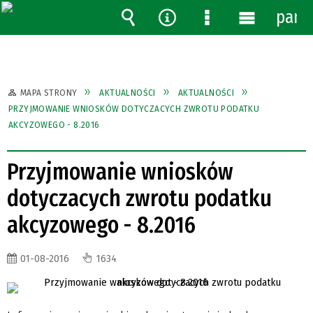
pane
Wyszukiwarka
Narzędzia
Menu
Menu
szczegółowe
główne
MAPA STRONY
AKTUALNOŚCI
AKTUALNOŚCI
PRZYJMOWANIE WNIOSKÓW DOTYCZACYCH ZWROTU PODATKU
AKCYZOWEGO - 8.2016
Przyjmowanie wniosków
dotyczacych zwrotu podatku
akcyzowego - 8.2016
01-08-2016
1634