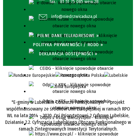
fax.:
81 51 75 085 wew.28
info@niedrzwicaduza.pl
PEŁNE DANE TELEADRESOWE »
POLITYKA PRYWATNOŚCI / RODO »
DEKLARACJA DOSTĘPNOŚCI »
"E-gminy w Lubelskim Obszarze Funkcjonalnym" - projekt
współfinansowany ze środków Unii Europejskiej w ramach RPO
WL na lata 2014 - 2020, Osi Priorytetowej 2 Cyfrowe Lubelskie,
Działanie 2.2. Cyfryzacja Lubelskiego Obszaru Funkcjonalnego w
ramach Zintegrowanych Inwestycji Terytorialnych.