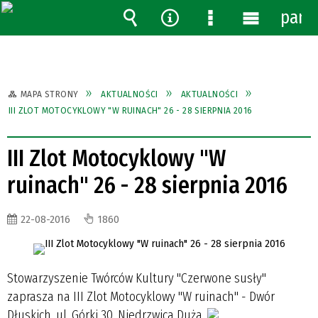
pane
Wyszukiwarka
Narzędzia
Menu
Menu
szczegółowe
główne
MAPA STRONY
AKTUALNOŚCI
AKTUALNOŚCI
III ZLOT MOTOCYKLOWY "W RUINACH" 26 - 28 SIERPNIA 2016
III Zlot Motocyklowy "W
ruinach" 26 - 28 sierpnia 2016
22-08-2016
1860
Stowarzyszenie Twórców Kultury "Czerwone susły"
zaprasza na III Zlot Motocyklowy "W ruinach" - Dwór
Dłuskich, ul. Górki 30, Niedrzwica Duża.