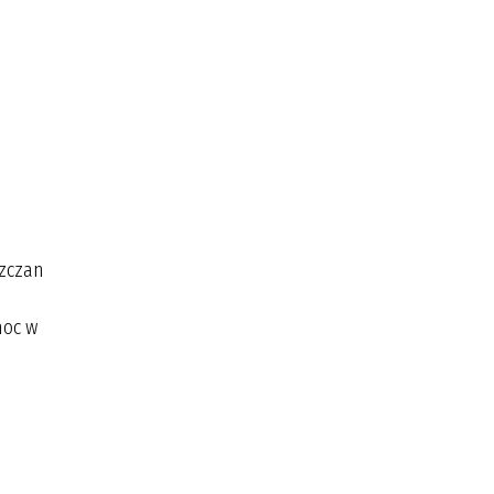
szczan
moc w