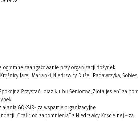
ica Duża
 za ogromne zaangażowanie przy organizacji dożynek
Krężnicy Jarej, Marianki, Niedrzwicy Dużej, Radawczyka, Sobie
pokojna Przystań” oraz Klubu Seniorów „Złota jesień” za po
żynek
ałania GOKSiR- za wsparcie organizacyjne
dacji „Ocalić od zapomnienia” z Niedrzwicy Kościelnej – za