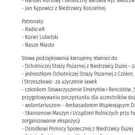
- Handel Hurtowy i Detaliczny Barbara Hyz Niedrzw
- Jan Kępowicz z Niedrzwicy Kościelnej
Patronaty:
- Radio eR
- Kurier Lubelski
- Nasze Miasto
Słowa podziękowania kierujemy również do:
- Ochotniczej Straży Pożarnej z Niedrzwicy Dużej –
- jednostkom Ochotniczej Straży Pożarnej z Czółen, 
i Strzeszkowic- za użyczenie ławek
- członkom Stowarzyszenie Emerytów i Rencistów „S
przygotowywaniu poczęstunku dla uczestników do
- wolontariuszom - Ambasadorom Wspierającym Dzi
- Skansenowi Maszyn i Urządzeń Rolniczych przy Fun
zorganizowanie ekspozycji
- Ośrodkowi Pomocy Społecznej z Niedrzwicy Dużej