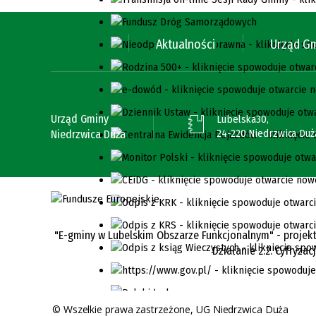
Aktualności
Urząd G
Urząd Gminy
Lubelska30,
24-220 Niedrzwica Duż
Niedrzwica Duża
"E-gminy w Lubelskim Obszarze Funkcjonalnym" - projekt
Działanie 2.2. Cyfryza
©
Wszelkie prawa zastrzeżone, UG Niedrzwica Duża