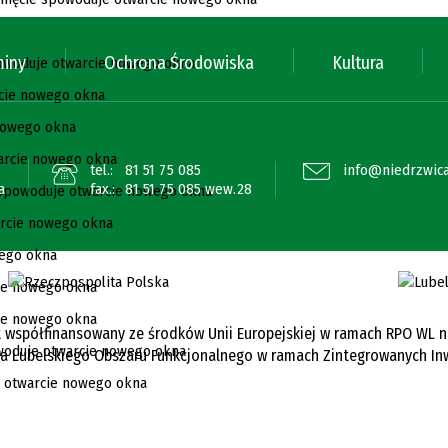
miny
Ochrona Środowiska
Kultura
tel.:
81 51 75 085
info@niedrzwica
a
fax.:
81 51 75 085 wew.28
 współfinansowany ze środków Unii Europejskiej w ramach RPO WL na l
cja Lubelskiego Obszaru Funkcjonalnego w ramach Zintegrowanych Inw