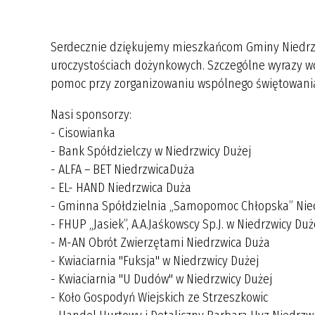
Serdecznie dziękujemy mieszkańcom Gminy Niedrzw
uroczystościach dożynkowych. Szczególne wyrazy wd
pomoc przy zorganizowaniu wspólnego świętowani
Nasi sponsorzy:
- Cisowianka
- Bank Spółdzielczy w Niedrzwicy Dużej
- ALFA – BET NiedrzwicaDuża
- EL- HAND Niedrzwica Duża
- Gminna Spółdzielnia „Samopomoc Chłopska” Nie
- FHUP „Jasiek”, A.A.Jaśkowscy Sp.J. w Niedrzwicy Duż
- M-AN Obrót Zwierzętami Niedrzwica Duża
- Kwiaciarnia "Fuksja" w Niedrzwicy Dużej
- Kwiaciarnia "U Dudów" w Niedrzwicy Dużej
- Koło Gospodyń Wiejskich ze Strzeszkowic