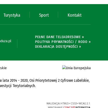
Turystyka
Sport
Kontakt
PEŁNE DANE TELEADRESOWE »
duza.pl
POLITYKA PRYWATNOŚCI / RODO »
DEKLARACJA DOSTĘPNOŚCI »
ata 2014 - 2020, Osi Priorytetowej 2 Cyfrowe Lubelskie,
estycji Terytorialnych.
WALIDACJA:
HTML5
+
CSS3
+
WCAG 2.1
WYKONANIE
CONCEPT
INTERMEDIA