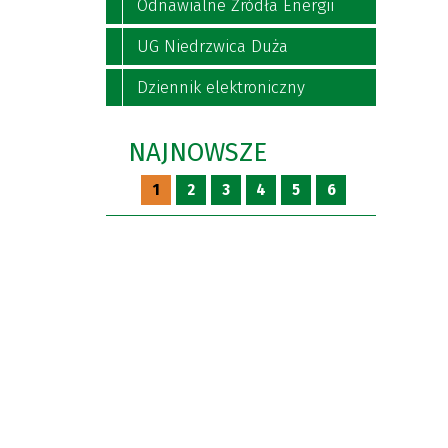
Odnawialne Źródła Energii
UG Niedrzwica Duża
Dziennik elektroniczny
NAJNOWSZE
1
2
3
4
5
6