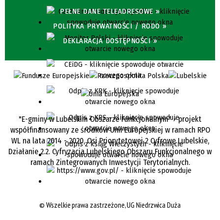
PEŁNE DANE TELEADRESOWE »
POLITYKA PRYWATNOŚCI / RODO »
DEKLARACJA DOSTĘPNOŚCI »
"E-gminy w Lubelskim Obszarze Funkcjonalnym" - projekt
współfinansowany ze środków Unii Europejskiej w ramach RPO
WL na lata 2014 - 2020, Osi Priorytetowej 2 Cyfrowe Lubelskie,
Działanie 2.2. Cyfryzacja Lubelskiego Obszaru Funkcjonalnego w
ramach Zintegrowanych Inwestycji Terytorialnych.
©
Wszelkie prawa zastrzeżone, UG Niedrzwica Duża