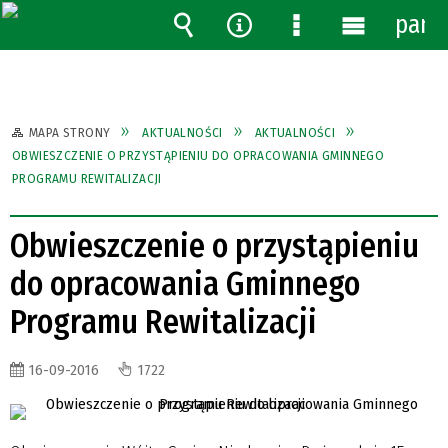
pane
Wyszukiwarka
Narzędzia
Menu
Menu
szczegółowe
główne
MAPA STRONY
AKTUALNOŚCI
AKTUALNOŚCI
OBWIESZCZENIE O PRZYSTĄPIENIU DO OPRACOWANIA GMINNEGO
PROGRAMU REWITALIZACJI
Obwieszczenie o przystąpieniu
do opracowania Gminnego
Programu Rewitalizacji
16-09-2016
1722