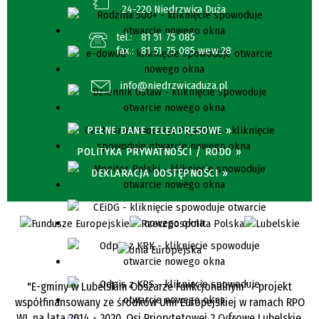
24-220 Niedrzwica Duża
tel.:
81 51 75 085
fax.:
81 51 75 085 wew.28
info@niedrzwicaduza.pl
PEŁNE DANE TELEADRESOWE »
POLITYKA PRYWATNOŚCI / RODO »
DEKLARACJA DOSTĘPNOŚCI »
"E-gminy w Lubelskim Obszarze Funkcjonalnym" - projekt
współfinansowany ze środków Unii Europejskiej w ramach RPO
WL na lata 2014 - 2020, Osi Priorytetowej 2 Cyfrowe Lubelskie,