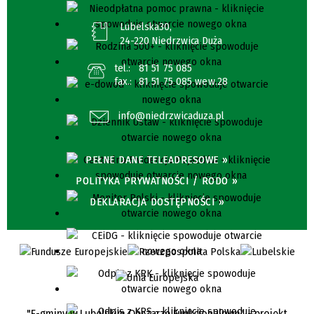
Lubelska30,
24-220 Niedrzwica Duża
tel.:
81 51 75 085
fax.:
81 51 75 085 wew.28
info@niedrzwicaduza.pl
PEŁNE DANE TELEADRESOWE »
POLITYKA PRYWATNOŚCI / RODO »
DEKLARACJA DOSTĘPNOŚCI »
"E-gminy w Lubelskim Obszarze Funkcjonalnym" - projekt