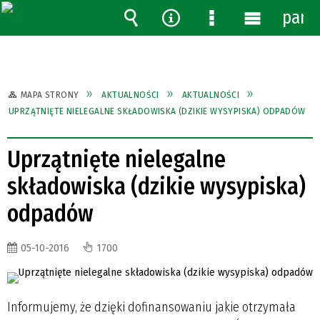
pane
Wyszukiwarka
Narzędzia
Menu
Menu
szczegółowe
główne
MAPA STRONY
AKTUALNOŚCI
AKTUALNOŚCI
UPRZĄTNIĘTE NIELEGALNE SKŁADOWISKA (DZIKIE WYSYPISKA) ODPADÓW
Uprzątnięte nielegalne
składowiska (dzikie wysypiska)
odpadów
05-10-2016
1700
Informujemy, że dzięki dofinansowaniu jakie otrzymała