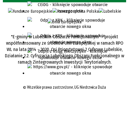
"E-gminy w Lubelskim Obszarze Funkcjonalnym" - projekt
współfinansowany ze środków Unii Europejskiej w ramach RPO
WL na lata 2014 - 2020, Osi Priorytetowej 2 Cyfrowe Lubelskie,
Działanie 2.2. Cyfryzacja Lubelskiego Obszaru Funkcjonalnego w
ramach Zintegrowanych Inwestycji Terytorialnych.
©
Wszelkie prawa zastrzeżone, UG Niedrzwica Duża