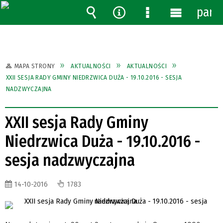
pane
Wyszukiwarka
Narzędzia
Menu
Menu
szczegółowe
główne
MAPA STRONY
AKTUALNOŚCI
AKTUALNOŚCI
XXII SESJA RADY GMINY NIEDRZWICA DUŻA - 19.10.2016 - SESJA
NADZWYCZAJNA
XXII sesja Rady Gminy
Niedrzwica Duża - 19.10.2016 -
sesja nadzwyczajna
14-10-2016
1783