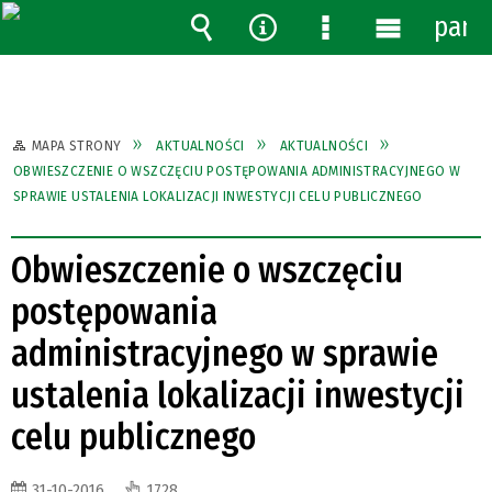
pane
Wyszukiwarka
Narzędzia
Menu
Menu
szczegółowe
główne
MAPA STRONY
AKTUALNOŚCI
AKTUALNOŚCI
OBWIESZCZENIE O WSZCZĘCIU POSTĘPOWANIA ADMINISTRACYJNEGO W
SPRAWIE USTALENIA LOKALIZACJI INWESTYCJI CELU PUBLICZNEGO
Obwieszczenie o wszczęciu
postępowania
administracyjnego w sprawie
ustalenia lokalizacji inwestycji
celu publicznego
31-10-2016
1728