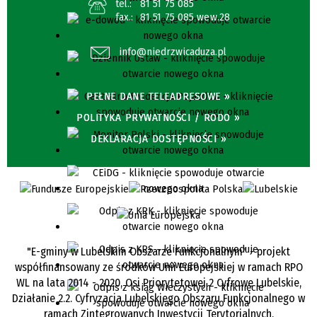
tel.:
81 51 75 085
fax.:
81 51 75 085 wew.28
info@niedrzwicaduza.pl
PEŁNE DANE TELEADRESOWE »
POLITYKA PRYWATNOŚCI / RODO »
DEKLARACJA DOSTĘPNOŚCI »
"E-gminy w Lubelskim Obszarze Funkcjonalnym" - projekt
współfinansowany ze środków Unii Europejskiej w ramach RPO
WL na lata 2014 - 2020, Osi Priorytetowej 2 Cyfrowe Lubelskie,
Działanie 2.2. Cyfryzacja Lubelskiego Obszaru Funkcjonalnego w
ramach Zintegrowanych Inwestycji Terytorialnych.