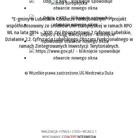
"E-gminy w Lubelskim Obszarze Funkcjonalnym" - projekt
współfinansowany ze środków Unii Europejskiej w ramach RPO
WL na lata 2014 - 2020, Osi Priorytetowej 2 Cyfrowe Lubelskie,
Działanie 2.2. Cyfryzacja Lubelskiego Obszaru Funkcjonalnego w
ramach Zintegrowanych Inwestycji Terytorialnych.
©
Wszelkie prawa zastrzeżone, UG Niedrzwica Duża
WALIDACJA:
HTML5
+
CSS3
+
WCAG 2.1
WYKONANIE
CONCEPT
INTERMEDIA