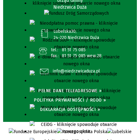
Urząd Gminy
Niedrzwica Duża
Lubelska30,
24-220 Niedrzwica Duża
tel.:
81 51 75 085
fax.:
81 51 75 085 wew.28
info@niedrzwicaduza.pl
PEŁNE DANE TELEADRESOWE »
POLITYKA PRYWATNOŚCI / RODO »
DEKLARACJA DOSTĘPNOŚCI »