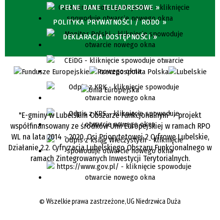
PEŁNE DANE TELEADRESOWE »
POLITYKA PRYWATNOŚCI / RODO »
DEKLARACJA DOSTĘPNOŚCI »
"E-gminy w Lubelskim Obszarze Funkcjonalnym" - projekt
współfinansowany ze środków Unii Europejskiej w ramach RPO
WL na lata 2014 - 2020, Osi Priorytetowej 2 Cyfrowe Lubelskie,
Działanie 2.2. Cyfryzacja Lubelskiego Obszaru Funkcjonalnego w
ramach Zintegrowanych Inwestycji Terytorialnych.
©
Wszelkie prawa zastrzeżone, UG Niedrzwica Duża