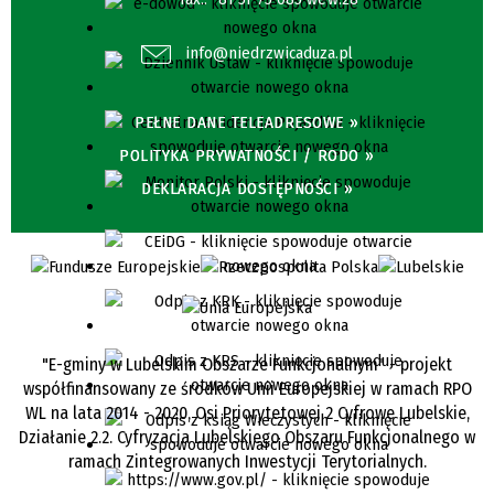
info@niedrzwicaduza.pl
PEŁNE DANE TELEADRESOWE »
POLITYKA PRYWATNOŚCI / RODO »
DEKLARACJA DOSTĘPNOŚCI »
"E-gminy w Lubelskim Obszarze Funkcjonalnym" - projekt
współfinansowany ze środków Unii Europejskiej w ramach RPO
WL na lata 2014 - 2020, Osi Priorytetowej 2 Cyfrowe Lubelskie,
Działanie 2.2. Cyfryzacja Lubelskiego Obszaru Funkcjonalnego w
ramach Zintegrowanych Inwestycji Terytorialnych.