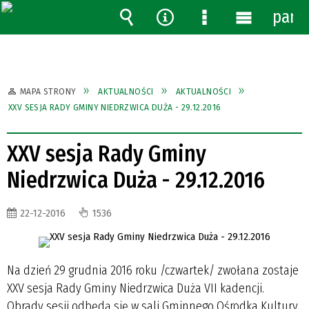
pane
Wyszukiwarka
Narzędzia
Menu
Menu
szczegółowe
główne
MAPA STRONY
AKTUALNOŚCI
AKTUALNOŚCI
XXV SESJA RADY GMINY NIEDRZWICA DUŻA - 29.12.2016
XXV sesja Rady Gminy
Niedrzwica Duża - 29.12.2016
22-12-2016
1536
Na dzień 29 grudnia 2016 roku /czwartek/ zwołana zostaje
XXV sesja Rady Gminy Niedrzwica Duża VII kadencji.
Obrady sesji odbędą się w sali Gminnego Ośrodka Kultury,