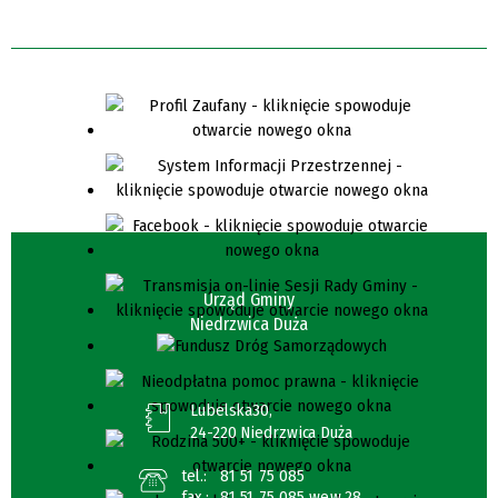
Urząd Gminy
Niedrzwica Duża
Lubelska30,
24-220 Niedrzwica Duża
tel.:
81 51 75 085
fax.:
81 51 75 085 wew.28