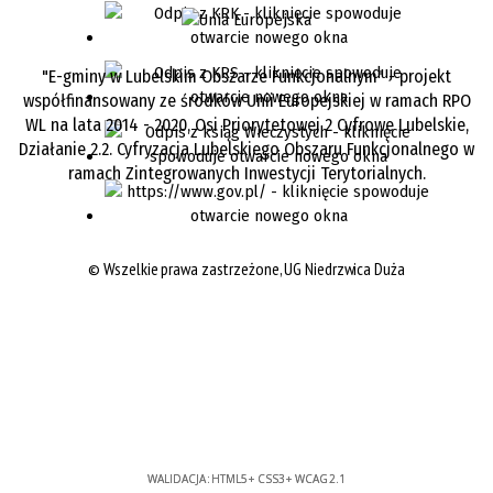
"E-gminy w Lubelskim Obszarze Funkcjonalnym" - projekt
współfinansowany ze środków Unii Europejskiej w ramach RPO
WL na lata 2014 - 2020, Osi Priorytetowej 2 Cyfrowe Lubelskie,
Działanie 2.2. Cyfryzacja Lubelskiego Obszaru Funkcjonalnego w
ramach Zintegrowanych Inwestycji Terytorialnych.
©
Wszelkie prawa zastrzeżone, UG Niedrzwica Duża
WALIDACJA:
HTML5
+
CSS3
+
WCAG 2.1