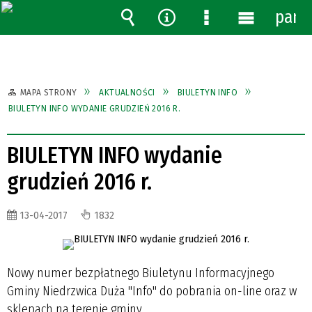
pane
Wyszukiwarka
Narzędzia
Menu
Menu
szczegółowe
główne
MAPA STRONY
AKTUALNOŚCI
BIULETYN INFO
BIULETYN INFO WYDANIE GRUDZIEŃ 2016 R.
BIULETYN INFO wydanie
grudzień 2016 r.
13-04-2017
1832
Nowy numer bezpłatnego Biuletynu Informacyjnego
Gminy Niedrzwica Duża "Info" do pobrania on-line oraz w
sklepach na terenie gminy.