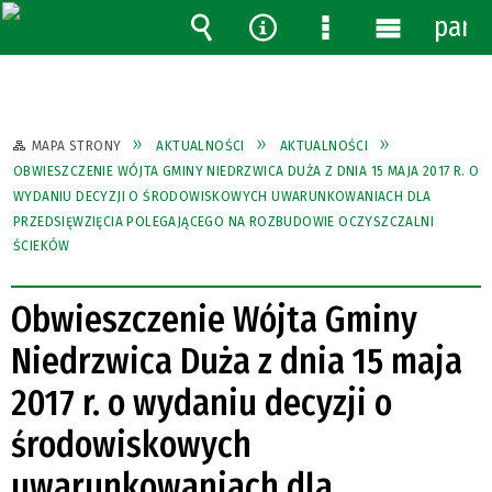
pane
Wyszukiwarka
Narzędzia
Menu
Menu
szczegółowe
główne
MAPA STRONY
AKTUALNOŚCI
AKTUALNOŚCI
OBWIESZCZENIE WÓJTA GMINY NIEDRZWICA DUŻA Z DNIA 15 MAJA 2017 R. O
WYDANIU DECYZJI O ŚRODOWISKOWYCH UWARUNKOWANIACH DLA
PRZEDSIĘWZIĘCIA POLEGAJĄCEGO NA ROZBUDOWIE OCZYSZCZALNI
ŚCIEKÓW
Obwieszczenie Wójta Gminy
Niedrzwica Duża z dnia 15 maja
2017 r. o wydaniu decyzji o
środowiskowych
uwarunkowaniach dla