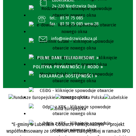
24-220 Niedrzwica Duża
tel.:
81 51 75 085
fax.:
81 51 75 085 wew.28
info@niedrzwicaduza.pl
PEŁNE DANE TELEADRESOWE »
POLITYKA PRYWATNOŚCI / RODO »
DEKLARACJA DOSTĘPNOŚCI »
"E-gminy w Lubelskim Obszarze Funkcjonalnym" - projekt
współfinansowany ze środków Unii Europejskiej w ramach RPO