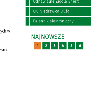
Odnawialne Źródła Energii
UG Niedrzwica Duża
Dziennik elektroniczny
nych w
NAJNOWSZE
1
2
3
4
5
6
eśniej
ć