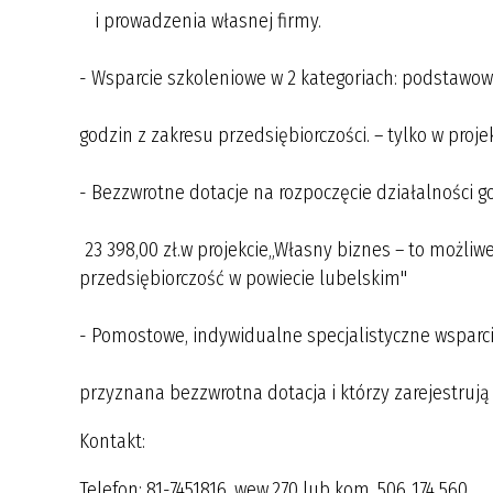
i prowadzenia własnej firmy.
- Wsparcie szkoleniowe w 2 kategoriach: podstawo
godzin z zakresu przedsiębiorczości. – tylko w proje
- Bezzwrotne dotacje na rozpoczęcie działalności 
23 398,00 zł.w projekcie„Własny biznes – to możliwe I
przedsiębiorczość w powiecie lubelskim"
- Pomostowe, indywidualne specjalistyczne wsparc
przyznana bezzwrotna dotacja i którzy zarejestrują
Kontakt:
Telefon: 81-7451816, wew.270 lub kom. 506 174 560