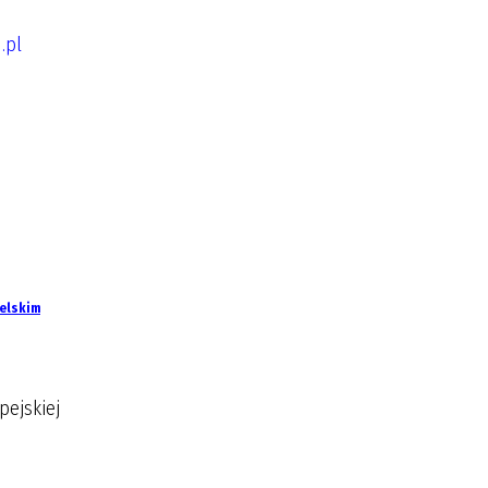
.pl
belskim
pejskiej