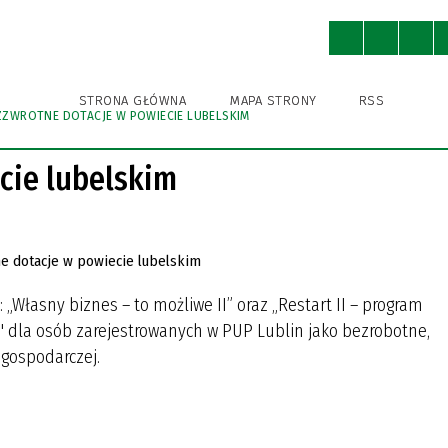
ny
Ochrona Środowiska
Kultura
STRONA GŁÓWNA
MAPA STRONY
RSS
ZZWROTNE DOTACJE W POWIECIE LUBELSKIM
WNICY URZĘDU
A BIBLIOTEKA PUBLICZNA
A BIBLIOTEKA PUBLICZNA
A EWIDENCJA ZABYTKÓW
KSA
STRUKTURA URZĘDU
GMINNY OŚRODEK KULTURY
GMINNY OŚRODEK KULTURY
IZBA TRADYCJI
GMINNA AKADEMIA PIŁKAR
SPORTU I REKREACJI
SPORTU I REKREACJI
NIEDRZWICA DUŻA (DAWNIE
cie lubelskim
KRĘŻNICA JARA)
IENIA PUBLICZNE
I ROWEROWE I TRASY
POBIERZ
NIEDRZWICKIE PRODUKTY
TYCZNE
TRADYCYJNE
ODNIKI, FOLDERY
 „Własny biznes – to możliwe II” oraz „Restart II – program
R INSTYTUCJI KULTURY
R INSTYTUCJI KULTURY
m" dla osób zarejestrowanych w PUP Lublin jako bezrobotne,
 gospodarczej.