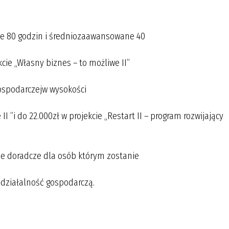
we 80 godzin i średniozaawansowane 40
kcie „Własny biznes – to możliwe II”
gospodarczejw wysokości
I ”i do 22.000zł w projekcie „Restart II – program rozwijający
ie doradcze dla osób którym zostanie
 działalność gospodarczą.