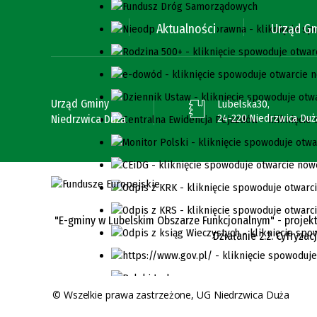
Aktualności
Urząd G
Urząd Gminy
Lubelska30,
24-220 Niedrzwica Duż
Niedrzwica Duża
"E-gminy w Lubelskim Obszarze Funkcjonalnym" - projekt
Działanie 2.2. Cyfryza
©
Wszelkie prawa zastrzeżone, UG Niedrzwica Duża