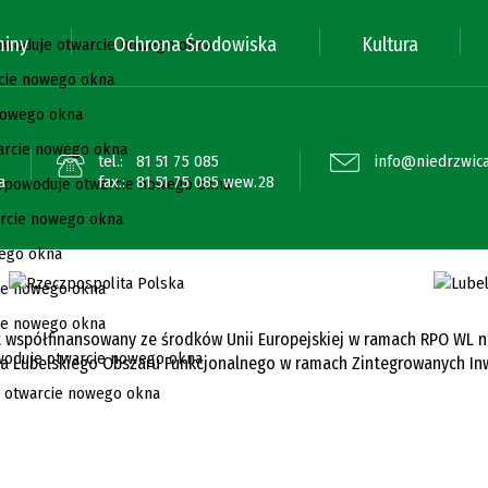
miny
Ochrona Środowiska
Kultura
tel.:
81 51 75 085
info@niedrzwica
a
fax.:
81 51 75 085 wew.28
 współfinansowany ze środków Unii Europejskiej w ramach RPO WL na l
cja Lubelskiego Obszaru Funkcjonalnego w ramach Zintegrowanych Inw