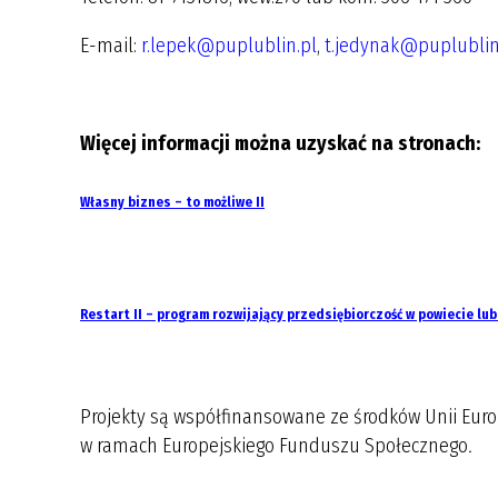
E-mail:
r.lepek@puplublin.pl
,
t.jedynak@puplublin
Więcej informacji można uzyskać na stronach:
Własny biznes – to możliwe II
Restart II – program rozwijający przedsiębiorczość w powiecie lu
Projekty są współfinansowane ze środków Unii Euro
w ramach Europejskiego Funduszu Społecznego
.