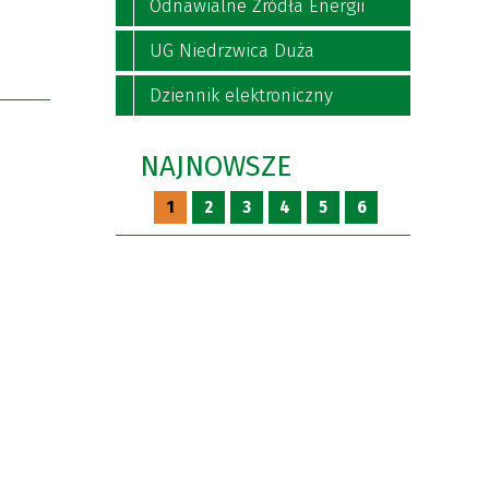
Odnawialne Źródła Energii
UG Niedrzwica Duża
Dziennik elektroniczny
NAJNOWSZE
1
2
3
4
5
6