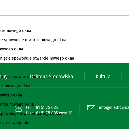
miny
Ochrona Środowiska
Kultura
tel.:
81 51 75 085
info@niedrzwica
a
fax.:
81 51 75 085 wew.28