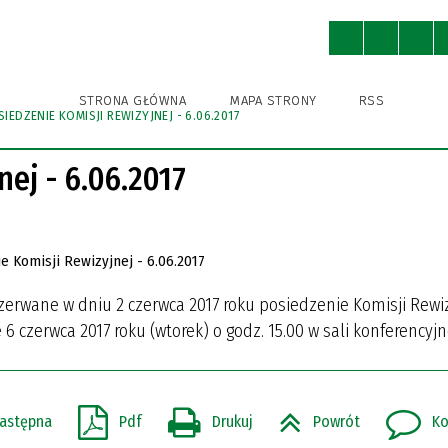
ny
Ochrona Środowiska
Kultura
STRONA GŁÓWNA
MAPA STRONY
RSS
IEDZENIE KOMISJI REWIZYJNEJ - 6.06.2017
WNICY URZĘDU
A BIBLIOTEKA PUBLICZNA
A BIBLIOTEKA PUBLICZNA
A EWIDENCJA ZABYTKÓW
KSA
STRUKTURA URZĘDU
GMINNY OŚRODEK KULTURY
GMINNY OŚRODEK KULTURY
IZBA TRADYCJI
GMINNA AKADEMIA PIŁKAR
SPORTU I REKREACJI
SPORTU I REKREACJI
NIEDRZWICA DUŻA (DAWNIE
ej - 6.06.2017
KRĘŻNICA JARA)
IENIA PUBLICZNE
I ROWEROWE I TRASY
POBIERZ
NIEDRZWICKIE PRODUKTY
TYCZNE
TRADYCYJNE
ODNIKI, FOLDERY
zerwane w dniu 2 czerwca 2017 roku posiedzenie Komisji Rewi
R INSTYTUCJI KULTURY
R INSTYTUCJI KULTURY
czerwca 2017 roku (wtorek) o godz. 15.00 w sali konferencyjn
astępna
Pdf
Drukuj
Powrót
Ko