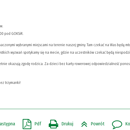
ów.
:00 pod GOKSiR.
aczonymi wybranymi miejscami na terenie naszej gminy. Tam czekać na Was będą mł
stkich wyzwań spotykamy się na mecie, gdzie na uczestników czekać będą niespodzi
oletnie okazują zgodę rodzica. Za dzieci bez karty rowerowej odpowiedzialność pono
ez trzymanki!
astępna
Pdf
Drukuj
Powrót
Ko