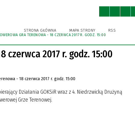
ny
Ochrona Środowiska
Kultura
STRONA GŁÓWNA
MAPA STRONY
RSS
ROWEROWA GRA TERENOWA - 18 CZERWCA 2017 R. GODZ. 15:00
WNICY URZĘDU
A BIBLIOTEKA PUBLICZNA
A BIBLIOTEKA PUBLICZNA
A EWIDENCJA ZABYTKÓW
KSA
STRUKTURA URZĘDU
GMINNY OŚRODEK KULTURY
GMINNY OŚRODEK KULTURY
IZBA TRADYCJI
GMINNA AKADEMIA PIŁKAR
SPORTU I REKREACJI
SPORTU I REKREACJI
NIEDRZWICA DUŻA (DAWNIE
 czerwca 2017 r. godz. 15:00
KRĘŻNICA JARA)
IENIA PUBLICZNE
I ROWEROWE I TRASY
POBIERZ
NIEDRZWICKIE PRODUKTY
TYCZNE
TRADYCYJNE
ODNIKI, FOLDERY
ający Działania GOKSiR wraz z 4. Niedrzwicką Drużyną
R INSTYTUCJI KULTURY
R INSTYTUCJI KULTURY
werowej Grze Terenowej.