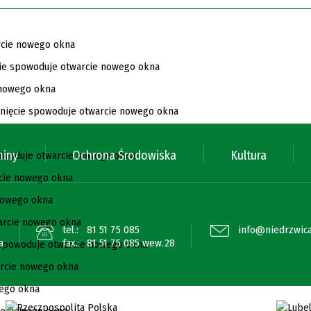
miny
Ochrona Środowiska
Kultura
tel.:
81 51 75 085
info@niedrzwica
a
fax.:
81 51 75 085 wew.28