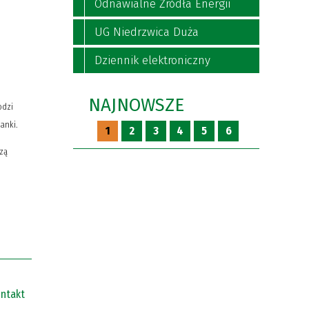
Odnawialne Źródła Energii
UG Niedrzwica Duża
Dziennik elektroniczny
NAJNOWSZE
odzi
anki.
1
2
3
4
5
6
szą
ntakt