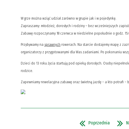
W grze można wziąć udział zarówno w grupie jak i w pojedynkę.
Zapraszamy: młodzież, dorosłych i rodziny – bez wcześniejszych zapis
Zabawę rozpoczynamy 18 czerwca w niedzielne popołudnie o godz. 15
Przybywamy na
sprawnych
rowerach. Na starcie dostajemy mapę z zazn
organizatorzy z przygotowanymi dla Was zadaniami. Po pokonaniu wszy
Dzieci do 13 roku życia startują pod opieką dorosłych. Osoby niepełn
rodzice.
Zapewniamy rewelacyjna zabawę oraz świetną jazdę – a kto potrafi – b
Poprzednia
N