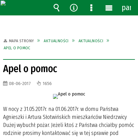
pane
Wyszukiwarka
Narzędzia
Menu
Menu
szczegółowe
główne
MAPA STRONY
AKTUALNOŚCI
AKTUALNOŚCI
APEL O POMOC
Apel o pomoc
08-06-2017
1656
W nocy z 31.05.2017r. na 01.06.2017r. w domu Państwa
Agnieszki i Artura Słotwińskich mieszkańców Niedrzwicy
Dużej wybuchł pożar. Jeżeli ktoś z Państwa chciałby pomóc
rodzinie prosimy kontaktować się w tej sprawie pod