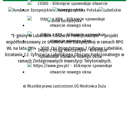
"E-gminy w Lubelskim Obszarze Funkcjonalnym" - projekt
współfinansowany ze środków Unii Europejskiej w ramach RPO
WL na lata 2014 - 2020, Osi Priorytetowej 2 Cyfrowe Lubelskie,
Działanie 2.2. Cyfryzacja Lubelskiego Obszaru Funkcjonalnego w
ramach Zintegrowanych Inwestycji Terytorialnych.
©
Wszelkie prawa zastrzeżone, UG Niedrzwica Duża