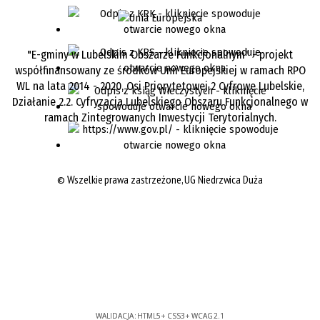
"E-gminy w Lubelskim Obszarze Funkcjonalnym" - projekt
współfinansowany ze środków Unii Europejskiej w ramach RPO
WL na lata 2014 - 2020, Osi Priorytetowej 2 Cyfrowe Lubelskie,
Działanie 2.2. Cyfryzacja Lubelskiego Obszaru Funkcjonalnego w
ramach Zintegrowanych Inwestycji Terytorialnych.
©
Wszelkie prawa zastrzeżone, UG Niedrzwica Duża
WALIDACJA:
HTML5
+
CSS3
+
WCAG 2.1