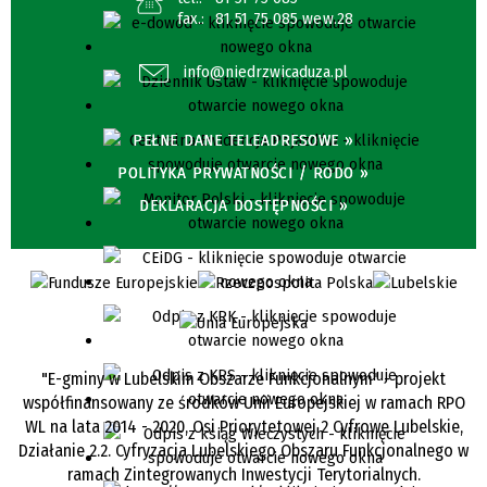
fax.:
81 51 75 085 wew.28
info@niedrzwicaduza.pl
PEŁNE DANE TELEADRESOWE »
POLITYKA PRYWATNOŚCI / RODO »
DEKLARACJA DOSTĘPNOŚCI »
"E-gminy w Lubelskim Obszarze Funkcjonalnym" - projekt
współfinansowany ze środków Unii Europejskiej w ramach RPO
WL na lata 2014 - 2020, Osi Priorytetowej 2 Cyfrowe Lubelskie,
Działanie 2.2. Cyfryzacja Lubelskiego Obszaru Funkcjonalnego w
ramach Zintegrowanych Inwestycji Terytorialnych.