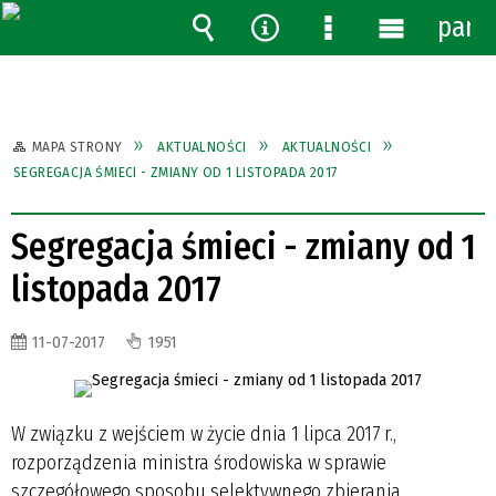
pane
Wyszukiwarka
Narzędzia
Menu
Menu
szczegółowe
główne
MAPA STRONY
AKTUALNOŚCI
AKTUALNOŚCI
SEGREGACJA ŚMIECI - ZMIANY OD 1 LISTOPADA 2017
Segregacja śmieci - zmiany od 1
listopada 2017
11-07-2017
1951
W związku z wejściem w życie dnia 1 lipca 2017 r.,
rozporządzenia ministra środowiska w sprawie
szczegółowego sposobu selektywnego zbierania