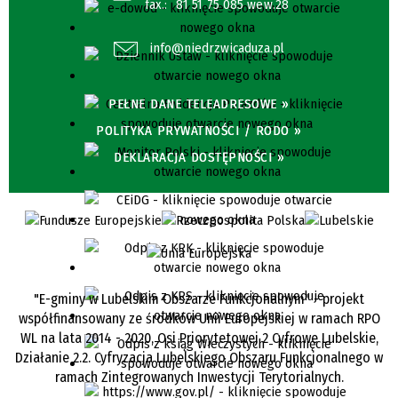
fax.:
81 51 75 085 wew.28
info@niedrzwicaduza.pl
PEŁNE DANE TELEADRESOWE »
POLITYKA PRYWATNOŚCI / RODO »
DEKLARACJA DOSTĘPNOŚCI »
"E-gminy w Lubelskim Obszarze Funkcjonalnym" - projekt
współfinansowany ze środków Unii Europejskiej w ramach RPO
WL na lata 2014 - 2020, Osi Priorytetowej 2 Cyfrowe Lubelskie,
Działanie 2.2. Cyfryzacja Lubelskiego Obszaru Funkcjonalnego w
ramach Zintegrowanych Inwestycji Terytorialnych.