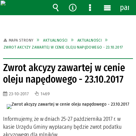
pane
Wyszukiwarka
Narzędzia
Menu
Menu
szczegółowe
główne
MAPA STRONY
AKTUALNOŚCI
AKTUALNOŚCI
ZWROT AKCYZY ZAWARTEJ W CENIE OLEJU NAPĘDOWEGO - 23.10.2017
Zwrot akcyzy zawartej w cenie
oleju napędowego - 23.10.2017
23-10-2017
1469
Informujemy, że w dniach 25-27 października 2017 r. w
kasie Urzędu Gminy wypłacany będzie zwrot podatku
akcyzowego dla rolników.