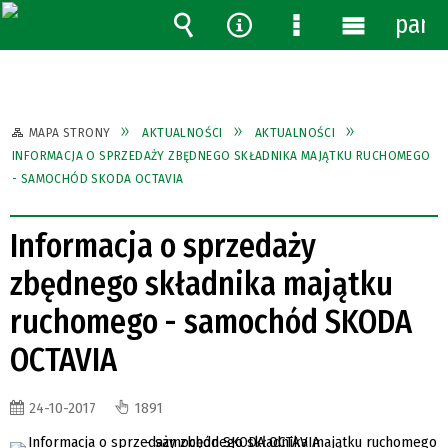
pane
Wyszukiwarka
Narzędzia
Menu
Menu
szczegółowe
główne
MAPA STRONY
AKTUALNOŚCI
AKTUALNOŚCI
INFORMACJA O SPRZEDAŻY ZBĘDNEGO SKŁADNIKA MAJĄTKU RUCHOMEGO
- SAMOCHÓD SKODA OCTAVIA
Informacja o sprzedaży
zbędnego składnika majątku
ruchomego - samochód SKODA
OCTAVIA
24-10-2017
1891