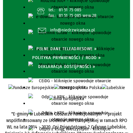
tel.:
81 51 75 085
fax.:
81 51 75 085 wew.28
info@niedrzwicaduza.pl
PEŁNE DANE TELEADRESOWE »
POLITYKA PRYWATNOŚCI / RODO »
DEKLARACJA DOSTĘPNOŚCI »
"E-gminy w Lubelskim Obszarze Funkcjonalnym" - projekt
współfinansowany ze środków Unii Europejskiej w ramach RPO
WL na lata 2014 - 2020, Osi Priorytetowej 2 Cyfrowe Lubelskie,