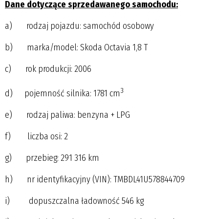
Dane dotyczące sprzedawanego samochodu:
a) rodzaj pojazdu: samochód osobowy
b) marka/model: Skoda Octavia 1,8 T
c) rok produkcji: 2006
3
d) pojemność silnika: 1781 cm
e) rodzaj paliwa: benzyna + LPG
f) liczba osi: 2
g) przebieg: 291 316 km
h) nr identyfikacyjny (VIN): TMBDL41U578844709
i) dopuszczalna ładowność 546 kg