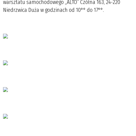
warsztatu samochodowego ,,ALTO” Czółna 163, 24-220
Niedrzwica Duża w godzinach od 10°° do 17°°.