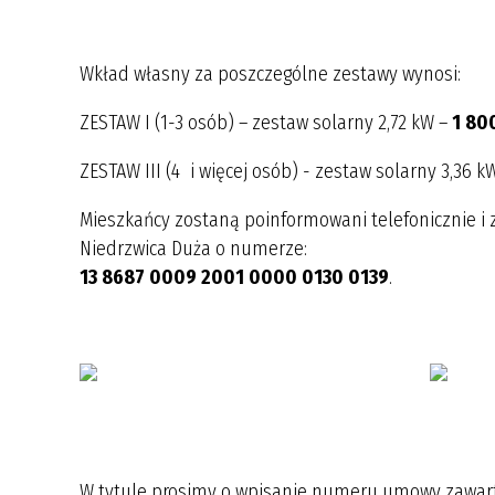
Wkład własny za poszczególne zestawy wynosi:
ZESTAW I (1-3 osób) – zestaw solarny 2,72 kW –
1 80
ZESTAW III (4 i więcej osób) - zestaw solarny 3,36 k
Mieszkańcy zostaną poinformowani telefonicznie i
Niedrzwica Duża o numerze:
13 8687 0009 2001 0000 0130 0139
.
W tytule prosimy o wpisanie numeru umowy zawart