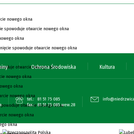
miny
Ochrona Środowiska
Kultura
tel.:
81 51 75 085
info@niedrzwica
a
fax.:
81 51 75 085 wew.28