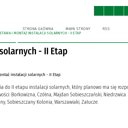
ny
Ochrona Środowiska
Kultura
STRONA GŁÓWNA
MAPA STRONY
RSS
STAWA I MONTAŻ INSTALACJI SOLARNYCH - II ETAP
WNICY URZĘDU
A BIBLIOTEKA PUBLICZNA
A BIBLIOTEKA PUBLICZNA
A EWIDENCJA ZABYTKÓW
KSA
STRUKTURA URZĘDU
GMINNY OŚRODEK KULTURY
GMINNY OŚRODEK KULTURY
IZBA TRADYCJI
GMINNA AKADEMIA PIŁKAR
SPORTU I REKREACJI
SPORTU I REKREACJI
NIEDRZWICA DUŻA (DAWNIE
solarnych - II Etap
KRĘŻNICA JARA)
IENIA PUBLICZNE
I ROWEROWE I TRASY
POBIERZ
NIEDRZWICKIE PRODUKTY
TYCZNE
TRADYCYJNE
ODNIKI, FOLDERY
 do II etapu instalacji solarnych, który planowo ma się rozp
R INSTYTUCJI KULTURY
R INSTYTUCJI KULTURY
ości: Borkowizna, Czółna, Majdan Sobieszczański, Niedrzwica
ny, Sobieszczany Kolonia, Warszawiaki, Załucze.