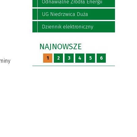
Odnawialne Źródła Energii
UG Niedrzwica Duża
Dziennik elektroniczny
NAJNOWSZE
1
2
3
4
5
6
Gminy