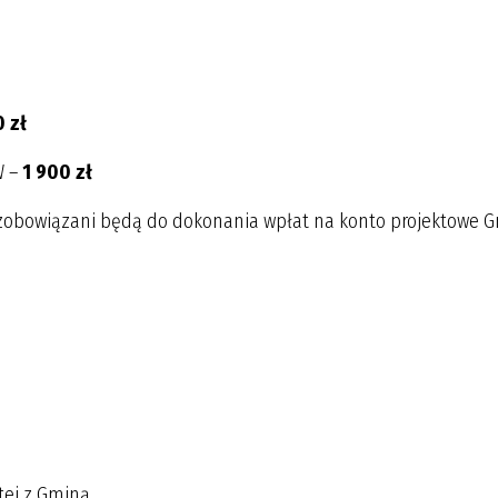
0 zł
W –
1 900 zł
 zobowiązani będą do dokonania wpłat na konto projektowe 
ej z Gminą.