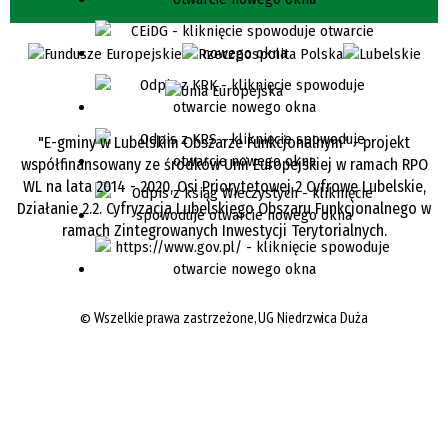
"E-gminy w Lubelskim Obszarze Funkcjonalnym" - projekt
współfinansowany ze środków Unii Europejskiej w ramach RPO
WL na lata 2014 - 2020, Osi Priorytetowej 2 Cyfrowe Lubelskie,
Działanie 2.2. Cyfryzacja Lubelskiego Obszaru Funkcjonalnego w
ramach Zintegrowanych Inwestycji Terytorialnych.
©
Wszelkie prawa zastrzeżone, UG Niedrzwica Duża