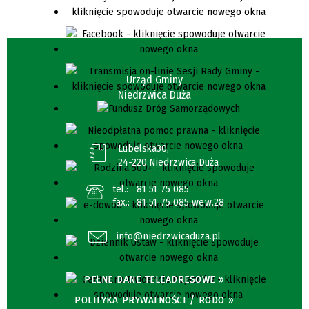
Urząd Gminy
Niedrzwica Duża
Lubelska30,
24-220 Niedrzwica Duża
tel.:
81 51 75 085
fax.:
81 51 75 085 wew.28
info@niedrzwicaduza.pl
PEŁNE DANE TELEADRESOWE »
POLITYKA PRYWATNOŚCI / RODO »