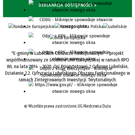
DEKLARACJA DOSTĘPNOŚCI »
"E-gminy w Lubelskim Obszarze Funkcjonalnym" - projekt
współfinansowany ze środków Unii Europejskiej w ramach RPO
WL na lata 2014 - 2020, Osi Priorytetowej 2 Cyfrowe Lubelskie,
Działanie 2.2. Cyfryzacja Lubelskiego Obszaru Funkcjonalnego w
ramach Zintegrowanych Inwestycji Terytorialnych.
©
Wszelkie prawa zastrzeżone, UG Niedrzwica Duża