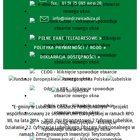
fax.:
81 51 75 085 wew.28
info@niedrzwicaduza.pl
PEŁNE DANE TELEADRESOWE »
POLITYKA PRYWATNOŚCI / RODO »
DEKLARACJA DOSTĘPNOŚCI »
"E-gminy w Lubelskim Obszarze Funkcjonalnym" - projekt
współfinansowany ze środków Unii Europejskiej w ramach RPO
WL na lata 2014 - 2020, Osi Priorytetowej 2 Cyfrowe Lubelskie,
Działanie 2.2. Cyfryzacja Lubelskiego Obszaru Funkcjonalnego w
ramach Zintegrowanych Inwestycji Terytorialnych.