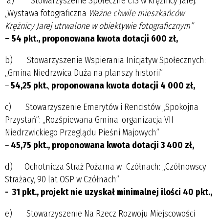
a) Stowarzyszenie Społeczne CIS w Krężnicy Jarej:
„Wystawa fotograficzna
Ważne chwile mieszkańców
Krężnicy Jarej utrwalone w obiektywie fotograficznym”
– 54 pkt.,
proponowana kwota dotacji 600 zł,
b) Stowarzyszenie Wspierania Inicjatyw Społecznych:
„Gmina Niedrzwica Duża na planszy historii”
–
54,25 pkt.
,
proponowana kwota dotacji 4 000 zł,
c) Stowarzyszenie Emerytów i Rencistów „Spokojna
Przystań”: „Rozśpiewana Gmina-organizacja VII
Niedrzwickiego Przeglądu Pieśni Majowych”
–
45,75 pkt., proponowana kwota dotacji 3 400 zł,
d) Ochotnicza Straż Pożarna w Czółnach: „Czółnowscy
Strażacy, 90 lat OSP w Czółnach”
- 31 pkt.,
projekt nie uzyskał minimalnej ilości 40 pkt.,
e) Stowarzyszenie Na Rzecz Rozwoju Miejscowości