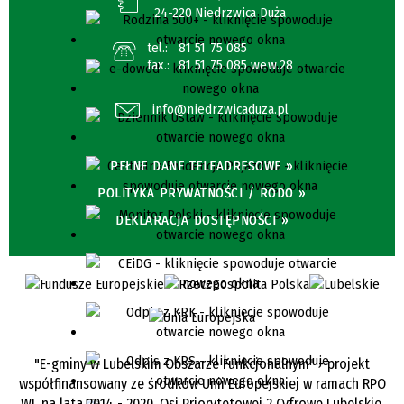
24-220 Niedrzwica Duża
tel.:
81 51 75 085
fax.:
81 51 75 085 wew.28
info@niedrzwicaduza.pl
PEŁNE DANE TELEADRESOWE »
POLITYKA PRYWATNOŚCI / RODO »
DEKLARACJA DOSTĘPNOŚCI »
"E-gminy w Lubelskim Obszarze Funkcjonalnym" - projekt
współfinansowany ze środków Unii Europejskiej w ramach RPO
WL na lata 2014 - 2020, Osi Priorytetowej 2 Cyfrowe Lubelskie,