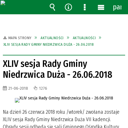
pane
Wyszukiwarka
Narzędzia
Menu
Menu
szczegółowe
główne
MAPA STRONY
AKTUALNOŚCI
AKTUALNOŚCI
XLIV SESJA RADY GMINY NIEDRZWICA DUŻA - 26.06.2018
XLIV sesja Rady Gminy
Niedrzwica Duża - 26.06.2018
21-06-2018
1276
Na dzień 26 czerwca 2018 roku /wtorek/ zwołana zostaje
XLIV sesja Rady Gminy Niedrzwica Duża VII kadencji.
Obrady sesji odbędą się sali Gminnego Ośrodka Kultury,