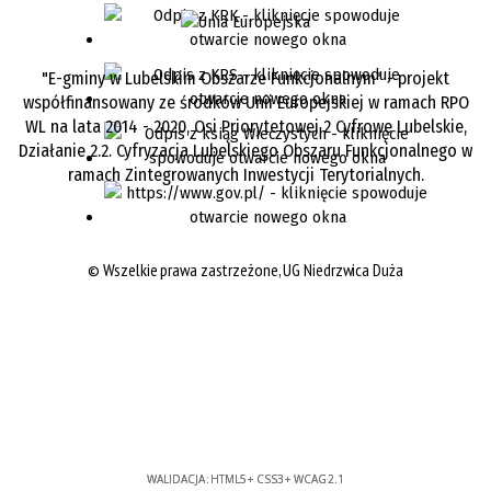
"E-gminy w Lubelskim Obszarze Funkcjonalnym" - projekt
współfinansowany ze środków Unii Europejskiej w ramach RPO
WL na lata 2014 - 2020, Osi Priorytetowej 2 Cyfrowe Lubelskie,
Działanie 2.2. Cyfryzacja Lubelskiego Obszaru Funkcjonalnego w
ramach Zintegrowanych Inwestycji Terytorialnych.
©
Wszelkie prawa zastrzeżone, UG Niedrzwica Duża
WALIDACJA:
HTML5
+
CSS3
+
WCAG 2.1