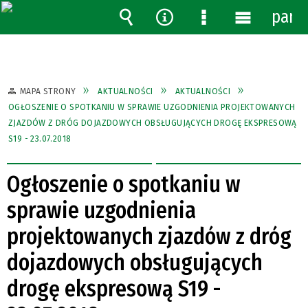
pane
Wyszukiwarka
Narzędzia
Menu
Menu
szczegółowe
główne
MAPA STRONY
AKTUALNOŚCI
AKTUALNOŚCI
OGŁOSZENIE O SPOTKANIU W SPRAWIE UZGODNIENIA PROJEKTOWANYCH
ZJAZDÓW Z DRÓG DOJAZDOWYCH OBSŁUGUJĄCYCH DROGĘ EKSPRESOWĄ
S19 - 23.07.2018
Ogłoszenie o spotkaniu w
sprawie uzgodnienia
projektowanych zjazdów z dróg
dojazdowych obsługujących
drogę ekspresową S19 -