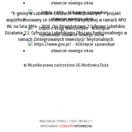
"E-gminy w Lubelskim Obszarze Funkcjonalnym" - projekt
współfinansowany ze środków Unii Europejskiej w ramach RPO
WL na lata 2014 - 2020, Osi Priorytetowej 2 Cyfrowe Lubelskie,
Działanie 2.2. Cyfryzacja Lubelskiego Obszaru Funkcjonalnego w
ramach Zintegrowanych Inwestycji Terytorialnych.
©
Wszelkie prawa zastrzeżone, UG Niedrzwica Duża
WALIDACJA:
HTML5
+
CSS3
+
WCAG 2.1
WYKONANIE
CONCEPT
INTERMEDIA