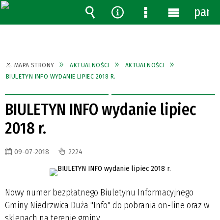
pane
Wyszukiwarka
Narzędzia
Menu
Menu
szczegółowe
główne
MAPA STRONY
AKTUALNOŚCI
AKTUALNOŚCI
BIULETYN INFO WYDANIE LIPIEC 2018 R.
BIULETYN INFO wydanie lipiec
2018 r.
09-07-2018
2224
Nowy numer bezpłatnego Biuletynu Informacyjnego
Gminy Niedrzwica Duża "Info" do pobrania on-line oraz w
sklepach na terenie gminy.