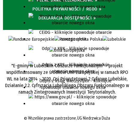
PEŁNE DANE TELEADRESOWE »
POLITYKA PRYWATNOŚCI / RODO »
DEKLARACJA DOSTĘPNOŚCI »
"E-gminy w Lubelskim Obszarze Funkcjonalnym" - projekt
współfinansowany ze środków Unii Europejskiej w ramach RPO
WL na lata 2014 - 2020, Osi Priorytetowej 2 Cyfrowe Lubelskie,
Działanie 2.2. Cyfryzacja Lubelskiego Obszaru Funkcjonalnego w
ramach Zintegrowanych Inwestycji Terytorialnych.
©
Wszelkie prawa zastrzeżone, UG Niedrzwica Duża