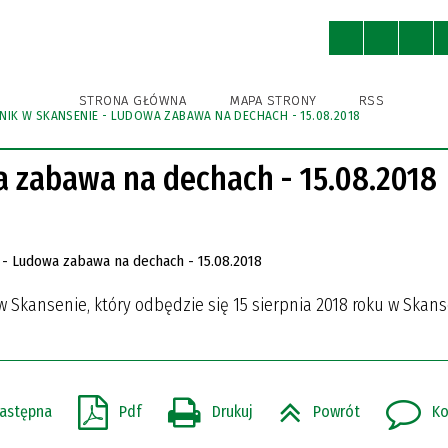
ny
Ochrona Środowiska
Kultura
STRONA GŁÓWNA
MAPA STRONY
RSS
KNIK W SKANSENIE - LUDOWA ZABAWA NA DECHACH - 15.08.2018
WNICY URZĘDU
A BIBLIOTEKA PUBLICZNA
A BIBLIOTEKA PUBLICZNA
A EWIDENCJA ZABYTKÓW
KSA
STRUKTURA URZĘDU
GMINNY OŚRODEK KULTURY
GMINNY OŚRODEK KULTURY
IZBA TRADYCJI
GMINNA AKADEMIA PIŁKAR
SPORTU I REKREACJI
SPORTU I REKREACJI
NIEDRZWICA DUŻA (DAWNIE
a zabawa na dechach - 15.08.2018
KRĘŻNICA JARA)
IENIA PUBLICZNE
I ROWEROWE I TRASY
POBIERZ
NIEDRZWICKIE PRODUKTY
TYCZNE
TRADYCYJNE
ODNIKI, FOLDERY
 Skansenie, który odbędzie się 15 sierpnia 2018 roku w Skan
R INSTYTUCJI KULTURY
R INSTYTUCJI KULTURY
astępna
Pdf
Drukuj
Powrót
Ko