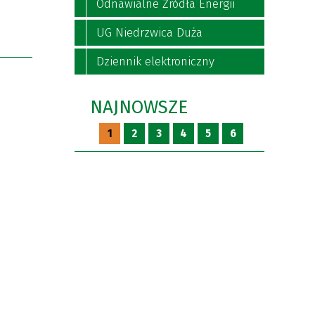
Odnawialne Źródła Energii
UG Niedrzwica Duża
Dziennik elektroniczny
NAJNOWSZE
1
2
3
4
5
6