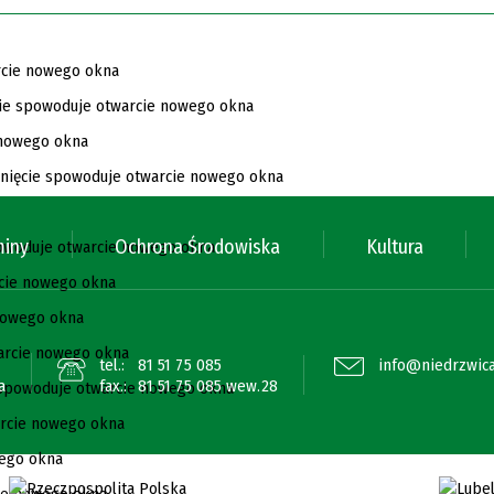
miny
Ochrona Środowiska
Kultura
tel.:
81 51 75 085
info@niedrzwica
a
fax.:
81 51 75 085 wew.28